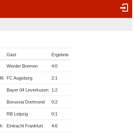
Gast
Ergebnis
Werder Bremen
4
:
0
46
FC Augsburg
2
:
1
Bayer 04 Leverkusen
1
:
2
Borussia Dortmund
0
:
2
RB Leipzig
0
:
1
ch
Eintracht Frankfurt
4
:
6