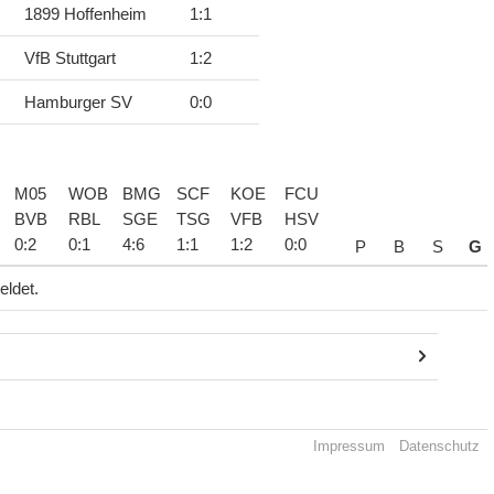
1899 Hoffenheim
1
:
1
VfB Stuttgart
1
:
2
Hamburger SV
0
:
0
M05
WOB
BMG
SCF
KOE
FCU
BVB
RBL
SGE
TSG
VFB
HSV
0
:
2
0
:
1
4
:
6
1
:
1
1
:
2
0
:
0
P
B
S
G
eldet.
Impressum
Datenschutz