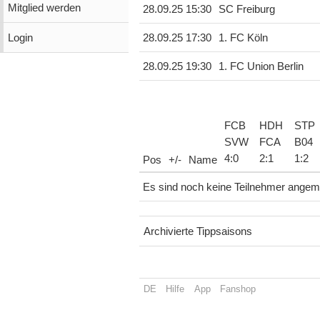
Mitglied werden
28.09.25 15:30
SC Freiburg
Login
28.09.25 17:30
1. FC Köln
28.09.25 19:30
1. FC Union Berlin
FCB
HDH
STP
SVW
FCA
B04
4
:
0
2
:
1
1
:
2
Pos
+/-
Name
Es sind noch keine Teilnehmer angem
Archivierte Tippsaisons
DE
Hilfe
App
Fanshop