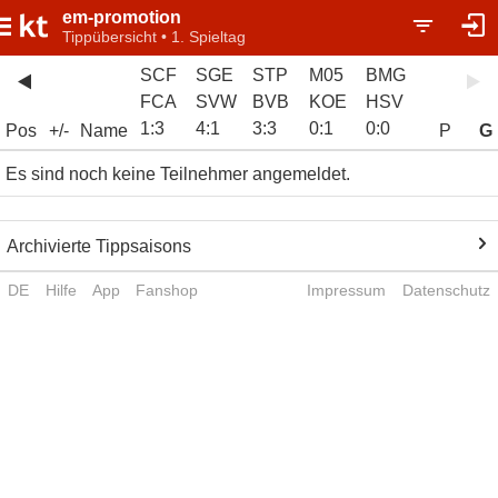
em-promotion
Tippübersicht • 1. Spieltag
SCF
SGE
STP
M05
BMG
FCA
SVW
BVB
KOE
HSV
1
:
3
4
:
1
3
:
3
0
:
1
0
:
0
Pos
+/-
Name
P
G
Es sind noch keine Teilnehmer angemeldet.
Archivierte Tippsaisons
DE
Hilfe
App
Fanshop
Impressum
Datenschutz