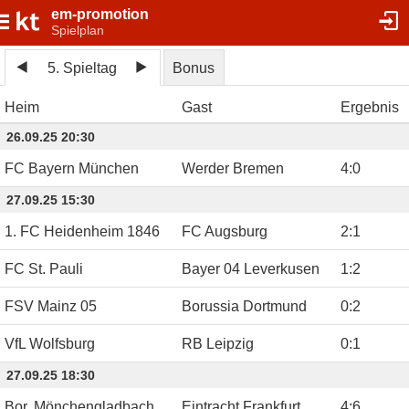
em-promotion
Spielplan
5. Spieltag
Bonus
Heim
Gast
Ergebnis
26.09.25 20:30
FC Bayern München
Werder Bremen
4
:
0
27.09.25 15:30
1. FC Heidenheim 1846
FC Augsburg
2
:
1
FC St. Pauli
Bayer 04 Leverkusen
1
:
2
FSV Mainz 05
Borussia Dortmund
0
:
2
VfL Wolfsburg
RB Leipzig
0
:
1
27.09.25 18:30
Bor. Mönchengladbach
Eintracht Frankfurt
4
:
6