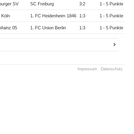
urger SV
SC Freiburg
3
:
2
1 - 5 Punkte
 Köln
1. FC Heidenheim 1846
1
:
3
1 - 5 Punkte
Mainz 05
1. FC Union Berlin
1
:
3
1 - 5 Punkte
Impressum
Datenschutz