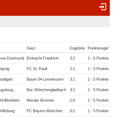
Gast
Ergebnis
Punkteregel
ssia Dortmund
Eintracht Frankfurt
3
:
2
1 - 5 Punkte
ipzig
FC St. Pauli
2
:
1
1 - 5 Punkte
tuttgart
Bayer 04 Leverkusen
3
:
1
1 - 5 Punkte
ugsburg
Bor. Mönchengladbach
3
:
1
1 - 5 Punkte
 Hoffenheim
Werder Bremen
1
:
0
1 - 5 Punkte
olfsburg
FC Bayern München
0
:
1
1 - 5 Punkte