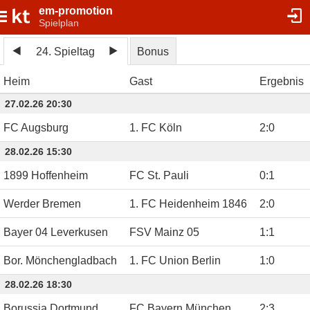
em-promotion
Spielplan
24. Spieltag
Bonus
Heim
Gast
Ergebnis
27.02.26 20:30
FC Augsburg
1. FC Köln
2
:
0
28.02.26 15:30
1899 Hoffenheim
FC St. Pauli
0
:
1
Werder Bremen
1. FC Heidenheim 1846
2
:
0
Bayer 04 Leverkusen
FSV Mainz 05
1
:
1
Bor. Mönchengladbach
1. FC Union Berlin
1
:
0
28.02.26 18:30
Borussia Dortmund
FC Bayern München
2
:
3