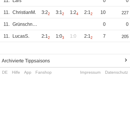
11.
Lars
0
0
11.
ChristianM.
3:2
3:1
1:2
2:1
10
227
2
2
4
2
11.
Grünschnabel
0
0
11.
LucasS.
2:1
1:0
1:0
2:1
7
205
2
3
2
Archivierte Tippsaisons
DE
Hilfe
App
Fanshop
Impressum
Datenschutz