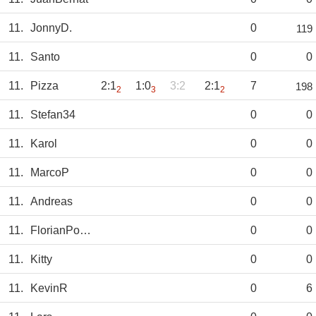
11.
JonnyD.
0
119
11.
Santo
0
0
11.
Pizza
2:1
1:0
3:2
2:1
7
198
2
3
2
11.
Stefan34
0
0
11.
Karol
0
0
11.
MarcoP
0
0
11.
Andreas
0
0
11.
FlorianPoppe
0
0
11.
Kitty
0
0
11.
KevinR
0
6