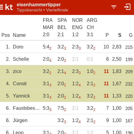
eisenhammertipper
Tippübersicht • Viertelfinale
FRA
SPA
NOR
ARG
MAR
BEL
ENG
CH
2
:
0
2
:
1
1
:
2
3
:
1
Pos
Name
P
S
G
1.
Doro
5:4
3:2
2:3
3:2
10
2,83
215
2
3
3
2
2.
Schelle
2:0
2:0
2:1
0:1
6
2,50
199
4
2
3.
zico
3:2
2:1
2:3
1:0
11
1,83
209
2
4
3
2
4.
Consti
3:1
2:0
1:2
2:1
11
1,67
232
3
2
4
2
5.
Yannick
3:1
2:0
1:2
3:2
11
1,33
220
3
2
4
2
6.
FaustsbesterKun
5:3
7:5
2:1
3:2
7
1,00
205
3
2
2
6.
Jürgen
3:2
1:2
2:1
9
1,00
167
3
4
2
6.
Leon
3:1
2:0
2:1
1:2
5
1,00
196