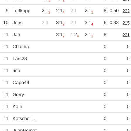
3
2
9.
Torfkopp
2:1
2:1
2:1
2:1
8
0,50
222
2
4
2
10.
Jens
2:3
3:1
2:1
3:1
6
0,33
215
2
4
11.
Jan
3:1
1:2
2:1
8
221
2
4
2
11.
Chacha
0
0
11.
Lars23
0
0
11.
rico
0
0
11.
Capo44
0
0
11.
Gerry
0
0
11.
Kalli
0
0
11.
Katsche1974
0
0
11.
JuanBernat
0
0