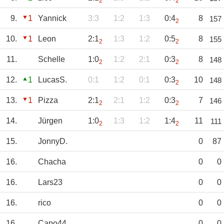
2
2
9.
1
Yannick
3:3
1:2
1:3
0:4
8
157
2
10.
1
Leon
2:1
1:3
1:2
0:5
8
155
2
2
11.
Schelle
1:0
1:2
2:1
0:3
8
148
2
2
12.
1
LucasS.
0:1
1:2
0:1
0:3
10
148
2
13.
1
Pizza
2:1
2:1
1:2
0:3
7
146
2
2
14.
Jürgen
1:0
1:3
1:2
1:4
11
111
2
2
15.
JonnyD.
0
87
16.
Chacha
0
0
16.
Lars23
0
0
16.
rico
0
0
16.
Capo44
0
0