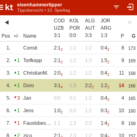
eisenhammertipper
Tippübersicht • 10. Spieltag
COD
KOL
ALG
JOR
UZB
POR
AUT
ARG
3
:
1
0
:
0
3
:
3
1
:
3
Pos
+/-
Name
P
G
1.
Consti
2:1
1:2
1:2
0:4
8
173
2
2
2.
1
Torfkopp
2:1
1:2
1:3
1:5
9
169
2
2
3.
1
ChristianM.
2:0
1:2
1:2
0:4
11
168
3
2
4.
1
Doro
3:1
1:3
2:2
1:2
14
166
4
2
2
5.
3
Jan
0:0
0:1
1:2
0:4
4
165
2
6.
1
Jens
1:0
0:2
1:2
0:3
10
160
2
2
7.
1
FaustsbesterKun
1:1
1:3
2:3
1:4
8
158
2
8.
2
zico
2:1
2:3
1:2
0:4
10
157