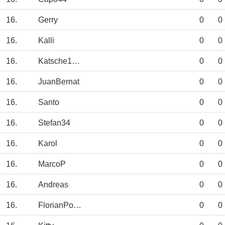
16.
Gerry
0
0
16.
Kalli
0
0
16.
Katsche1974
0
0
16.
JuanBernat
0
0
16.
Santo
0
0
16.
Stefan34
0
0
16.
Karol
0
0
16.
MarcoP
0
0
16.
Andreas
0
0
16.
FlorianPoppe
0
0