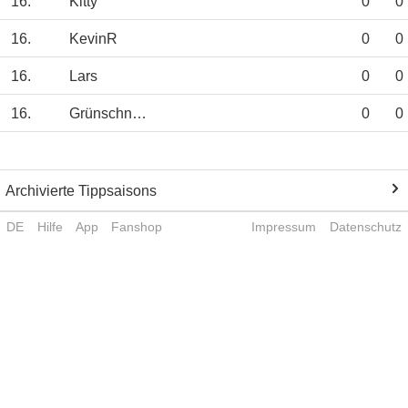
16.
Kitty
0
0
16.
KevinR
0
0
16.
Lars
0
0
16.
Grünschnabel
0
0
Archivierte Tippsaisons
DE
Hilfe
App
Fanshop
Impressum
Datenschutz