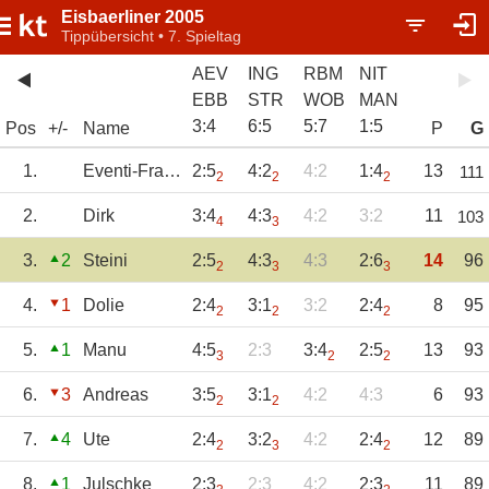
Eisbaerliner 2005
Tippübersicht • 7. Spieltag
AEV
ING
RBM
NIT
EBB
STR
WOB
MAN
3
:
4
6
:
5
5
:
7
1
:
5
Pos
+/-
Name
P
G
1.
Eventi-Franky
2:5
4:2
4:2
1:4
13
111
2
2
2
2.
Dirk
3:4
4:3
4:2
3:2
11
103
4
3
3.
2
Steini
2:5
4:3
4:3
2:6
14
96
2
3
3
4.
1
Dolie
2:4
3:1
3:2
2:4
8
95
2
2
2
5.
1
Manu
4:5
2:3
3:4
2:5
13
93
3
2
2
6.
3
Andreas
3:5
3:1
4:2
4:3
6
93
2
2
7.
4
Ute
2:4
3:2
4:2
2:4
12
89
2
3
2
8.
1
Julschke
2:3
2:3
4:2
2:3
11
89