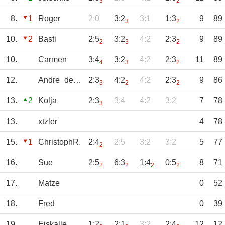
3
2
8.
1
Roger
2:0
3:2
3:1
1:3
9
89
3
2
10.
2
Basti
2:5
3:2
4:2
2:3
9
89
2
3
2
10.
Carmen
3:4
3:2
4:2
2:3
11
89
4
3
2
12.
Andre_der_Erste
2:3
4:2
4:2
2:3
9
86
3
2
2
13.
2
Kolja
2:3
3:4
4:2
3:2
7
78
3
13.
xtzler
4
78
15.
1
ChristophR.
2:4
2:5
3:2
3:2
5
77
2
16.
Sue
2:5
6:3
1:4
0:5
8
71
2
2
2
2
17.
Matze
0
52
18.
Fred
0
39
19.
Eiskalle
1:2
2:1
3:2
2:4
12
12