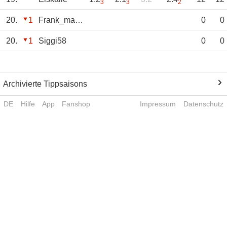
3
3
2
20.
1
Frank_ma_wieda
0
0
20.
1
Siggi58
0
0
Archivierte Tippsaisons
DE
Hilfe
App
Fanshop
Impressum
Datenschutz