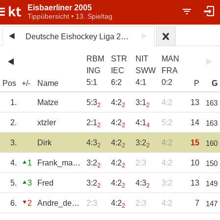
Eisbaerliner 2005
Tippübersicht • 13. Spieltag
Deutsche Eishockey Liga 2024/25
RBM
STR
NIT
MAN
ING
IEC
SWW
FRA
5
:
1
6
:
2
4
:
1
0
:
2
Pos
+/-
Name
P
G
1.
Matze
5:3
4:2
3:1
4:2
13
163
2
2
2
2.
xtzler
2:1
4:2
4:1
5:2
14
163
2
2
4
3.
Dirk
4:3
4:2
3:2
4:2
15
160
2
2
2
4.
1
Frank_ma_wieda
3:2
4:2
2:3
4:2
10
150
2
2
5.
3
Fred
3:2
4:2
4:3
3:2
13
149
2
2
2
6.
2
Andre_der_Erste
2:3
4:2
2:3
4:2
7
147
2