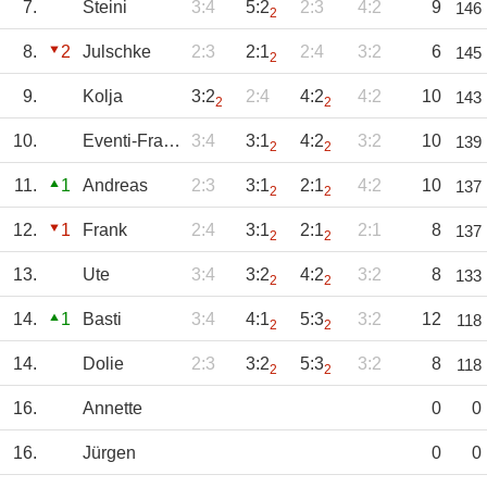
7.
Steini
3:4
5:2
2:3
4:2
9
146
2
8.
2
Julschke
2:3
2:1
2:4
3:2
6
145
2
9.
Kolja
3:2
2:4
4:2
4:2
10
143
2
2
10.
Eventi-Franky
3:4
3:1
4:2
3:2
10
139
2
2
11.
1
Andreas
2:3
3:1
2:1
4:2
10
137
2
2
12.
1
Frank
2:4
3:1
2:1
2:1
8
137
2
2
13.
Ute
3:4
3:2
4:2
3:2
8
133
2
2
14.
1
Basti
3:4
4:1
5:3
3:2
12
118
2
2
14.
Dolie
2:3
3:2
5:3
3:2
8
118
2
2
16.
Annette
0
0
16.
Jürgen
0
0