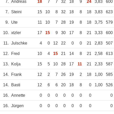
7.
Andreas
18
7
7
32
18
9
24
3,83
600
7.
Steini
15
10
8
32
18
8
18
3,83
623
9.
Ute
11
10
7
28
19
8
18
3,75
579
10.
xtzler
17
15
9
30
17
8
21
3,33
600
11.
Julschke
4
0
12
22
0
0
21
2,83
507
12.
Fred
10
4
15
21
14
8
21
2,58
613
13.
Kolja
15
5
10
28
17
11
21
2,33
587
14.
Frank
12
2
7
26
19
2
18
1,00
585
14.
Basti
12
6
6
20
18
8
0
1,00
526
16.
Annette
0
0
0
0
0
0
0
0
16.
Jürgen
0
0
0
0
0
0
0
0