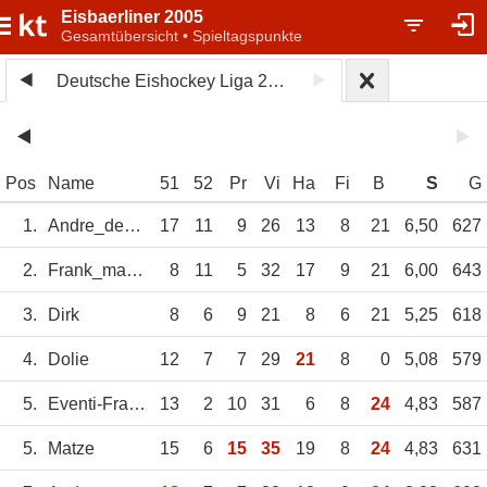
Eisbaerliner 2005
Gesamtübersicht • Spieltagspunkte
Deutsche Eishockey Liga 2024/25
Pos
Name
51
52
Pr
Vi
Ha
Fi
B
S
G
1.
Andre_der_Erste
17
11
9
26
13
8
21
6,50
627
2.
Frank_ma_wieda
8
11
5
32
17
9
21
6,00
643
3.
Dirk
8
6
9
21
8
6
21
5,25
618
4.
Dolie
12
7
7
29
21
8
0
5,08
579
5.
Eventi-Franky
13
2
10
31
6
8
24
4,83
587
5.
Matze
15
6
15
35
19
8
24
4,83
631