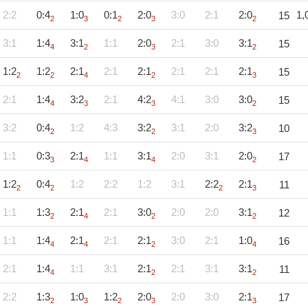
2:2
0:4
1:0
0:1
2:0
3:0
2:1
2:0
1,
15
2
3
2
3
2
3:1
1:4
3:1
1:1
2:0
2:1
3:0
3:1
15
4
2
3
2
1:2
1:2
2:1
2:1
2:1
2:1
2:1
2:1
15
2
2
4
2
3
2:1
1:4
3:2
2:1
4:2
4:1
3:0
3:0
15
4
3
3
2
3:2
0:4
1:2
4:3
3:2
3:1
2:0
3:2
10
2
2
3
1:1
0:3
2:1
1:1
3:1
2:0
3:1
2:0
17
3
4
4
2
1:2
0:4
1:2
2:2
1:2
3:1
2:2
2:1
11
2
2
2
3
1:1
1:3
2:1
2:1
3:0
2:0
2:0
3:1
12
2
4
2
2
1:1
1:4
2:1
2:1
2:1
3:0
2:1
1:0
16
4
4
2
4
2:1
1:4
1:1
3:1
2:1
2:1
3:1
3:1
11
4
2
2
2:2
1:3
1:0
1:2
2:0
2:0
3:0
2:1
17
2
3
2
3
3