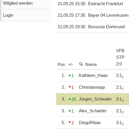
Mitglied werden
21.09.25 15:30
Eintracht Frankfurt
Login
21.09.25 17:30
Bayer 04 Leverkusen
21.09.25 19:30
Borussia Dortmund
VFB
STP
2
:
0
Pos
+/-
Name
1.
Kathleen_Haas
2:1
1
2
2.
Christiansepp
2:1
1
2
3.
Jürgen_Schwalm
3:1
25
3
3.
Alex_Schaefer
2:1
1
2
5.
DiegoRibas
3:1
2
3