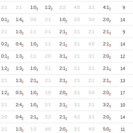
2:1
2:1
1:0
1:2
2:2
4:0
3:1
4:1
9
3
2
2
0:1
1:4
0:0
2:1
1:0
2:0
3:0
2:0
14
2
4
2
2
2:1
1:3
1:1
2:1
2:1
3:1
2:1
2:1
9
2
2
3
0:2
0:4
1:0
1:1
2:1
3:1
4:0
2:1
14
2
2
3
2
3
0:1
1:3
1:1
2:0
3:1
2:1
3:1
2:0
12
2
2
4
2
1:2
1:3
1:0
2:1
2:1
2:1
2:1
2:1
14
2
2
3
2
3
2:1
1:3
2:1
2:1
2:1
2:1
2:1
2:1
13
2
4
2
3
1:2
0:3
1:0
1:0
2:0
3:1
3:0
2:0
17
2
3
3
3
2
2:1
2:4
1:0
2:1
2:1
3:1
2:1
3:2
10
2
3
2
3
2:0
0:4
2:1
2:2
2:1
4:2
3:1
2:0
14
2
4
2
2
3:1
1:3
1:3
4:0
2:0
3:1
4:0
5:0
11
2
3
2