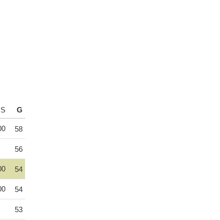
S
G
00
58
56
00
54
00
54
53