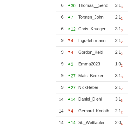
6.
Thomas__Senz
3:1
30
3
6.
Torsten_John
2:1
7
2
6.
Chris_Krueger
3:1
12
3
9.
Ingo-fehrmann
2:1
4
2
9.
Gordon_Keitl
2:1
4
2
9.
Emma2023
1:0
9
2
9.
Mats_Becker
3:1
27
3
9.
NickHeber
2:1
27
2
Daniel_Diehl
3:1
14.
14
3
Gerhard_Koriath
2:1
14.
4
2
St._Wettlaufer
2:0
14.
14
4