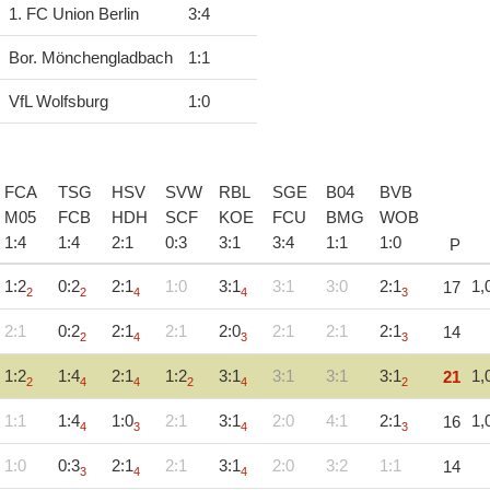
1. FC Union Berlin
3
:
4
Bor. Mönchengladbach
1
:
1
VfL Wolfsburg
1
:
0
FCA
TSG
HSV
SVW
RBL
SGE
B04
BVB
M05
FCB
HDH
SCF
KOE
FCU
BMG
WOB
1
:
4
1
:
4
2
:
1
0
:
3
3
:
1
3
:
4
1
:
1
1
:
0
P
1:2
0:2
2:1
1:0
3:1
3:1
3:0
2:1
1,
17
2
2
4
4
3
2:1
0:2
2:1
2:1
2:0
2:1
2:1
2:1
14
2
4
3
3
1:2
1:4
2:1
1:2
3:1
3:1
3:1
3:1
1,
21
2
4
4
2
4
2
1:1
1:4
1:0
2:1
3:1
2:0
4:1
2:1
1,
16
4
3
4
3
1:0
0:3
2:1
2:1
3:1
2:0
3:2
1:1
14
3
4
4