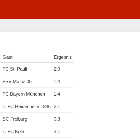
Gast
Ergebnis
FC St. Pauli
2
:
0
FSV Mainz 05
1
:
4
FC Bayern München
1
:
4
1. FC Heidenheim 1846
2
:
1
SC Freiburg
0
:
3
1. FC Köln
3
:
1