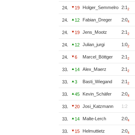
Holger_Semmelro
2:1
24.
19
2
Fabian_Dreger
2:0
24.
12
4
Jens_Mootz
2:1
24.
19
2
Julian_jurgi
1:0
24.
12
2
Marcel_Böttger
2:1
24.
6
2
Alex_Maerz
2:1
33.
14
2
Basti_Wiegand
2:1
33.
3
2
Kevin_Schäfer
2:0
33.
45
4
Josi_Katzmann
1:2
33.
20
Malte-Lerch
2:0
33.
14
4
Helmuttietz
2:0
33.
15
4