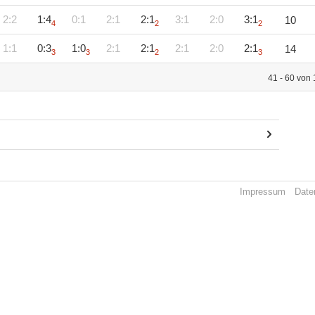
2:2
1:4
0:1
2:1
2:1
3:1
2:0
3:1
10
4
2
2
1:1
0:3
1:0
2:1
2:1
2:1
2:0
2:1
14
3
3
2
3
41 - 60 von
Impressum
Date