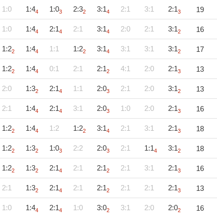
1:0
1:4
1:0
2:3
3:1
2:1
3:1
2:1
19
4
3
2
4
3
1:0
1:4
2:1
2:1
3:1
2:0
2:1
3:1
16
4
4
4
2
1:2
1:4
1:1
1:2
3:1
3:1
3:1
3:1
17
2
4
2
4
2
1:2
1:4
0:1
2:1
2:1
4:1
2:0
2:1
13
2
4
2
3
2:0
1:3
2:1
1:1
2:0
2:1
2:0
3:1
13
2
4
3
2
2:1
1:4
2:1
3:1
2:0
1:0
2:0
2:1
16
4
4
3
3
1:2
1:4
1:2
1:2
3:1
2:1
3:1
2:1
18
2
4
2
4
3
1:2
1:3
1:0
2:2
2:0
2:1
1:1
3:1
18
2
2
3
3
4
2
1:2
1:3
2:1
2:1
2:1
2:1
3:1
2:1
16
2
2
4
2
3
2:1
1:3
2:1
2:1
2:1
2:1
2:1
2:1
13
2
4
2
3
1:0
1:4
2:1
1:0
3:0
3:1
2:0
2:0
16
4
4
2
2