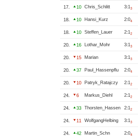
Chris_Schlitt
3:1
17.
10
3
Hansi_Kurz
2:0
18.
10
4
Steffen_Lauer
2:1
18.
10
2
Lothar_Mohr
3:1
20.
16
3
Marian
3:1
20.
15
3
Paul_Hassenpflu
2:0
20.
37
4
Patryk_Ratajczy
2:1
20.
10
2
Markus_Diehl
2:1
24.
6
2
Thorsten_Hassen
2:1
24.
33
2
WolfgangHelbing
3:1
24.
11
3
Martin_Schn
2:0
24.
42
4