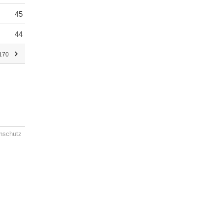
45
44
 170
nschutz