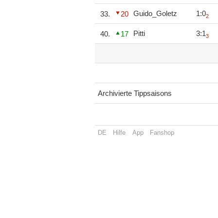
Guido_Goletz
1:0
33.
20
2
Pitti
3:1
40.
17
3
Archivierte Tippsaisons
DE
Hilfe
App
Fanshop