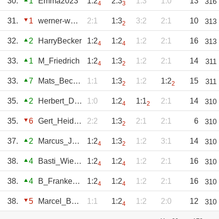
30.
1
Emma2023
1:2
2:3
1:3
1:0
13
316
4
3
31.
1
werner-wagner
2:1
1:3
3:2
2:1
10
313
2
32.
2
HarryBecker
1:2
1:2
1:2
2:1
16
313
4
4
33.
1
M_Friedrich
1:2
1:3
1:2
2:1
14
311
4
2
33.
7
Mats_Becker
1:1
1:3
1:2
1:2
15
311
2
2
35.
2
Herbert_Diehl
1:0
1:2
1:1
2:1
14
310
4
2
35.
6
Gert_Heiderich
2:2
1:3
2:1
2:1
6
310
2
37.
2
Marcus_John
1:2
1:3
1:2
3:1
14
310
4
2
38.
4
Basti_Wiegand
1:2
1:2
1:2
2:1
16
310
4
4
38.
4
B_Frankenstein
1:2
1:2
1:2
2:1
16
310
4
4
38.
5
Marcel_Böttger
1:1
1:2
1:2
2:0
12
310
4