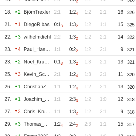
2
18.
2
BjörnTrexler
2:1
1:2
1:2
2:1
16
326
4
21.
1
DiegoRibas
0:1
1:3
1:2
1:1
15
325
3
2
22.
3
wilhelmdiehl
2:2
1:3
1:2
2:1
14
322
2
23.
4
Paul_Hassenpflu
1:1
0:2
1:2
2:1
9
321
2
23.
2
Noel_Krumpholz
0:1
1:3
1:3
2:1
13
321
3
2
25.
3
Kevin_Schäfer
2:1
1:2
1:3
2:1
11
320
4
26.
1
ChristianZ
1:1
1:2
1:2
2:1
13
320
4
27.
1
Joachim_Sch
1:1
2:3
1:2
1:0
12
318
3
27.
3
Chris_Krueger
1:1
1:3
1:2
2:1
9
318
2
29.
3
Thomas_Flor
1:2
2:4
2:3
1:1
15
317
4
2