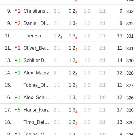
4
9.
1
Christiansepp
2:1
0:2
1:2
2:1
9
332
2
9.
2
Daniel_Diehl
2:1
1:3
1:2
2:1
8
332
2
11.
Theresa_Schmitt
1:2
1:3
1:2
2:1
13
331
4
2
11.
1
Oliver_Becker
2:1
1:2
1:2
2:1
11
331
4
13.
1
Schiller.D
2:1
1:2
1:2
2:1
14
330
4
14.
1
Alex_Maerz
2:1
1:2
1:2
2:1
12
328
4
15.
Tobias_Diehl
1:1
1:2
1:2
2:1
11
327
4
16.
1
Alex_Schaefer
1:1
1:3
0:2
1:0
12
326
2
17.
5
Hansi_Kurz
2:1
1:3
1:3
2:1
17
326
2
18.
Timo_Deisenroth
2:1
1:2
1:2
2:1
13
326
4
18.
7
Tobias_Mühling
2:1
1:3
1:2
1:0
8
326