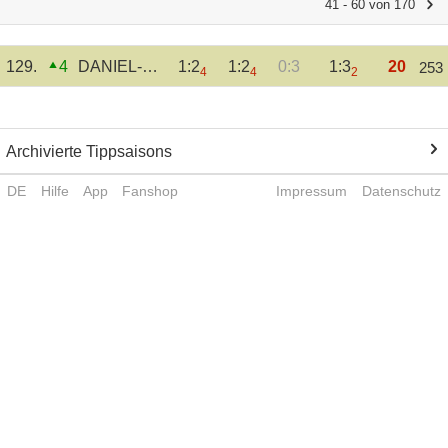
41 - 60 von 170
129.
4
DANIEL-SCHEUER
1:2
1:2
0:3
1:3
20
253
4
4
2
Archivierte Tippsaisons
DE
Hilfe
App
Fanshop
Impressum
Datenschutz