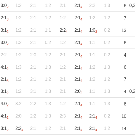
3:0
1:2
2:1
1:2
2:1
2:1
2:2
1:3
0,
6
2
4
2:1
1:2
2:1
1:2
1:2
2:1
1:2
1:2
7
3
4
3:1
1:2
2:1
1:1
2:2
2:1
1:0
0:2
13
2
4
4
3
3:0
1:2
2:1
0:2
1:2
2:1
1:1
0:2
6
2
4
2:2
1:2
2:0
1:2
2:1
2:1
1:1
0:2
4
4
4:1
1:3
2:1
1:3
1:2
2:1
1:2
1:3
6
2
4
2:1
1:2
2:1
1:2
2:1
2:1
1:2
1:2
7
3
4
3:1
1:2
3:1
1:3
2:1
2:0
1:1
1:3
0,
4
2
2
4:0
3:2
2:2
1:3
1:2
2:1
1:1
1:3
6
2
4
4:1
2:0
2:2
1:3
2:3
2:1
2:1
0:2
10
2
4
4
3:1
2:2
2:1
1:2
2:1
2:1
2:1
1:2
14
2
4
4
4