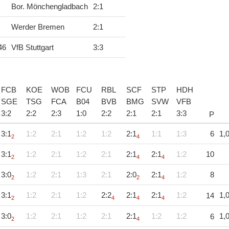
Bor. Mönchengladbach
2
:
1
Werder Bremen
2
:
1
46
VfB Stuttgart
3
:
3
FCB
KOE
WOB
FCU
RBL
SCF
STP
HDH
SGE
TSG
FCA
B04
BVB
BMG
SVW
VFB
3
:
2
2
:
2
2
:
3
1
:
0
2
:
2
2
:
1
2
:
1
3
:
3
P
3:1
1:2
2:1
1:2
1:2
2:1
1:1
1:3
6
1,
2
4
3:1
1:2
2:1
1:2
2:1
2:1
2:1
1:2
10
2
4
4
3:0
1:2
2:1
1:3
2:1
2:0
2:1
1:2
8
2
2
4
3:1
1:2
2:1
1:2
2:2
2:1
2:1
1:2
1,
14
2
4
4
4
3:0
1:2
2:1
1:2
2:1
2:1
1:2
1:2
1,
6
2
4