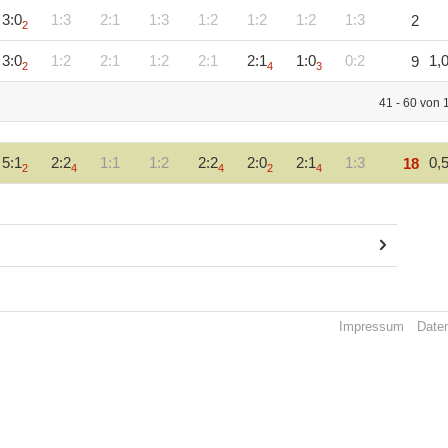
3:0
1:3
2:1
1:3
1:2
1:2
1:2
1:3
2
2
3:0
1:2
2:1
1:2
2:1
2:1
1:0
0:2
1,
9
2
4
3
41 - 60 von 
5:1
2:2
1:1
1:2
2:2
2:0
2:1
1:3
0,
18
2
4
4
2
4
Impressum
Date