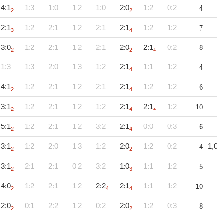
4:1
1:3
1:0
1:2
1:0
2:0
1:2
0:2
4
2
2
2:1
1:2
2:1
1:2
2:1
2:1
1:2
1:2
7
3
4
3:0
1:2
2:1
1:2
2:1
2:0
2:1
0:2
8
2
2
4
1:3
1:3
2:0
1:3
1:2
2:1
1:1
1:2
4
4
4:1
1:2
2:1
1:2
2:1
2:1
1:2
1:2
6
2
4
3:1
1:2
2:1
1:2
1:2
2:1
2:1
1:2
10
2
4
4
5:1
1:2
2:1
1:2
3:2
2:1
0:0
0:3
6
2
4
3:1
1:2
2:0
1:3
1:2
2:0
1:2
0:2
1,
4
2
2
3:1
2:1
2:1
0:2
3:2
1:0
1:1
1:2
5
2
3
4:0
1:2
2:1
1:2
2:2
2:1
1:1
1:2
10
2
4
4
2:0
0:1
2:2
1:2
0:2
2:0
1:2
0:3
8
2
2