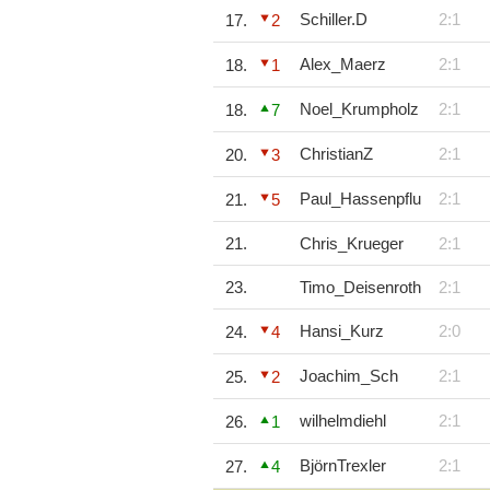
Schiller.D
2:1
17.
2
Alex_Maerz
2:1
18.
1
Noel_Krumpholz
2:1
18.
7
ChristianZ
2:1
20.
3
Paul_Hassenpflu
2:1
21.
5
21.
Chris_Krueger
2:1
23.
Timo_Deisenroth
2:1
Hansi_Kurz
2:0
24.
4
Joachim_Sch
2:1
25.
2
wilhelmdiehl
2:1
26.
1
BjörnTrexler
2:1
27.
4