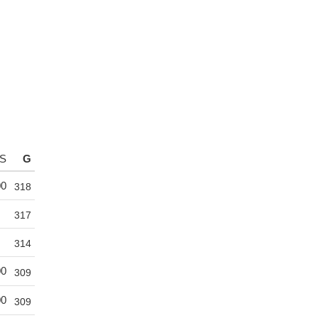
S
G
00
318
317
314
00
309
00
309