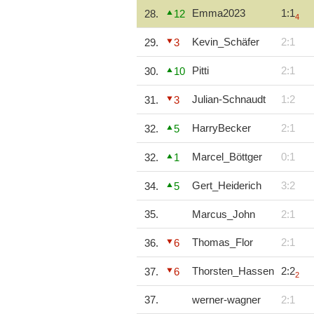
Emma2023
1:1
28.
12
4
Kevin_Schäfer
2:1
29.
3
Pitti
2:1
30.
10
Julian-Schnaudt
1:2
31.
3
HarryBecker
2:1
32.
5
Marcel_Böttger
0:1
32.
1
Gert_Heiderich
3:2
34.
5
35.
Marcus_John
2:1
Thomas_Flor
2:1
36.
6
Thorsten_Hassen
2:2
37.
6
2
37.
werner-wagner
2:1