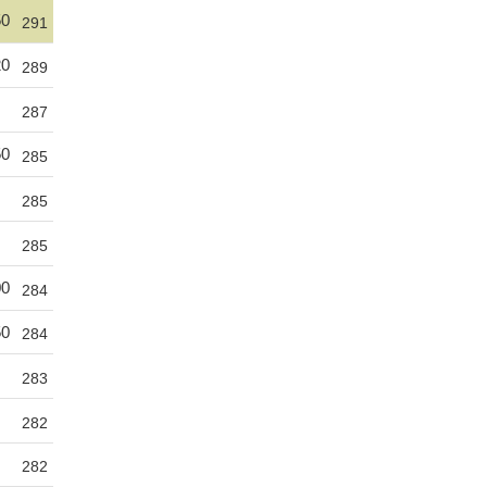
50
291
20
289
287
50
285
285
285
00
284
50
284
283
282
282