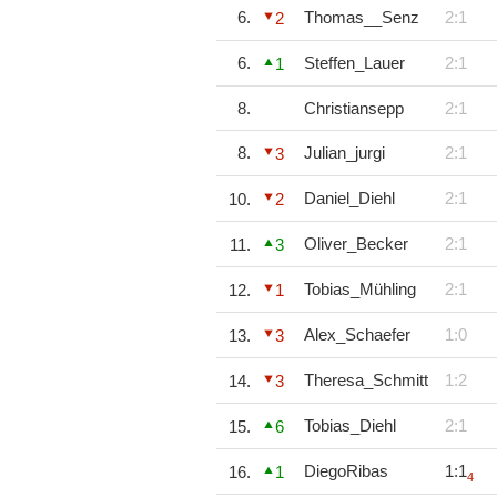
6.
Thomas__Senz
2:1
2
6.
Steffen_Lauer
2:1
1
8.
Christiansepp
2:1
8.
Julian_jurgi
2:1
3
Daniel_Diehl
2:1
10.
2
Oliver_Becker
2:1
11.
3
Tobias_Mühling
2:1
12.
1
Alex_Schaefer
1:0
13.
3
Theresa_Schmitt
1:2
14.
3
Tobias_Diehl
2:1
15.
6
DiegoRibas
1:1
16.
1
4