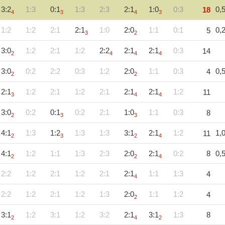
3:2
1:3
0:1
1:3
2:3
2:1
1:0
0:3
0,
18
4
3
4
3
1:2
1:2
2:1
2:1
1:0
2:0
1:1
0:1
0,
5
3
2
3:0
1:2
2:1
1:2
2:2
2:1
2:1
0:3
14
2
4
4
4
3:0
0:2
2:2
0:3
1:2
2:0
1:1
0:3
0,
4
2
2
2:1
1:2
2:1
1:2
2:1
2:1
2:1
1:2
11
3
4
4
3:0
0:2
0:1
0:2
2:1
1:0
1:1
0:3
8
2
3
3
4:1
1:3
1:2
1:3
1:3
3:1
2:1
1:2
1,
11
2
3
2
4
4:1
1:2
1:1
1:3
2:3
2:0
2:1
0:2
8
0,
2
2
4
2:2
1:2
2:1
1:2
2:1
2:1
1:1
1:3
4
4
2:2
1:2
2:1
1:2
1:3
2:0
1:1
1:2
4
2
3:1
1:2
3:1
1:2
3:2
2:1
3:1
1:3
8
2
4
2