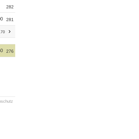
282
00
281
170
50
276
nschutz