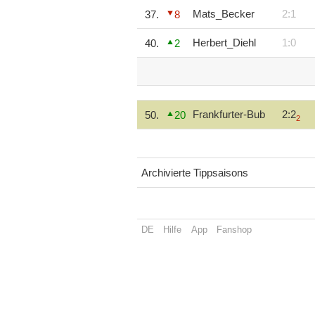
Mats_Becker
2:1
37.
8
Herbert_Diehl
1:0
40.
2
Frankfurter-Bub
2:2
50.
20
2
Archivierte Tippsaisons
DE
Hilfe
App
Fanshop