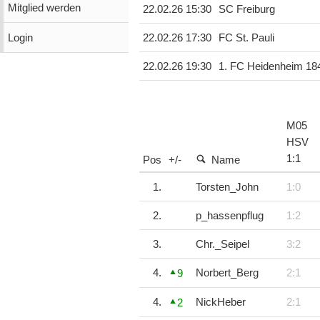
Mitglied werden
22.02.26 15:30
SC Freiburg
Login
22.02.26 17:30
FC St. Pauli
22.02.26 19:30
1. FC Heidenheim 18
M05
HSV
1
:
1
Pos
+/-
Name
1.
Torsten_John
1:0
2.
p_hassenpflug
1:2
3.
Chr._Seipel
3:2
4.
Norbert_Berg
2:1
9
4.
NickHeber
2:1
2