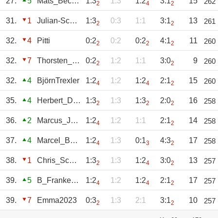
27.
5
Mats_Becker
1:3
1:3
1:2
3:1
15
262
2
4
2
31.
1
Julian-Schnaudt
1:3
0:3
1:1
3:1
13
261
2
2
32.
4
Pitti
0:2
0:2
0:2
4:1
11
260
2
2
2
32.
7
Thorsten_Hassen
0:2
1:2
1:1
3:0
9
260
2
2
32.
4
BjörnTrexler
1:2
1:2
1:2
2:1
15
260
4
4
2
35.
4
Herbert_Diehl
1:3
1:3
1:3
2:0
16
258
2
2
2
36.
2
Marcus_John
1:2
1:2
1:1
2:1
14
258
4
2
37.
4
Marcel_Böttger
1:2
1:3
0:1
4:3
17
258
4
3
2
38.
1
Chris_Schlitt
1:3
1:3
1:2
3:0
13
257
2
4
2
39.
5
B_Frankenstein
1:2
1:2
1:2
2:1
17
257
4
4
2
39.
7
Emma2023
0:3
1:3
2:1
3:1
10
257
2
2