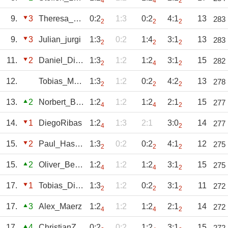
4
4
2
9.
3
Theresa_Schmitt
0:2
1:3
0:2
4:1
13
283
2
2
2
9.
3
Julian_jurgi
1:3
0:2
1:4
3:1
13
283
2
2
2
11.
2
Daniel_Diehl
1:3
1:2
1:2
3:1
15
282
2
4
2
12.
Tobias_Mühling
1:3
1:2
0:2
4:2
13
278
2
2
2
13.
2
Norbert_Berg
1:2
1:2
1:2
2:1
15
277
4
4
2
14.
1
DiegoRibas
1:2
1:3
2:1
3:0
14
277
4
2
15.
2
Paul_Hassenpflu
1:3
0:2
0:2
4:1
12
275
2
2
2
15.
2
Oliver_Becker
1:2
1:2
1:2
3:1
15
275
4
4
2
17.
1
Tobias_Diehl
1:3
1:2
0:2
3:1
11
272
2
2
2
17.
3
Alex_Maerz
1:2
1:2
1:2
2:1
14
272
4
4
2
17.
4
ChristianZ
0:2
0:2
1:2
3:1
15
272