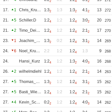
2
4
2
17.
1
Chris_Krueger
1:3
1:3
1:3
4:1
13
272
2
2
2
21.
5
Schiller.D
1:2
1:2
1:2
3:0
20
270
4
4
2
21.
2
Timo_Deisenroth
1:2
1:2
1:2
2:1
17
270
4
4
2
23.
1
Joachim_Sch
1:3
0:2
1:2
3:1
14
269
2
4
2
24.
6
Noel_Krumpholz
2:2
1:2
1:2
1:3
9
268
4
24.
Hansi_Kurz
1:2
1:2
1:3
4:0
16
268
4
2
3
26.
2
wilhelmdiehl
1:2
1:2
1:2
2:1
14
263
4
4
2
27.
5
Thomas_Flor
1:3
1:2
1:2
3:1
15
262
2
4
2
27.
5
Basti_Wiegand
1:2
1:2
1:2
2:1
15
262
4
4
2
27.
4
Kevin_Schäfer
0:2
1:2
1:2
4:0
14
262
2
4
3