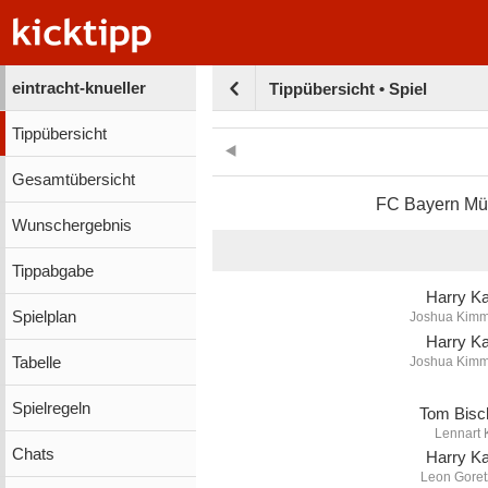
eintracht-knueller
Tippübersicht • Spiel
Tippübersicht
Gesamtübersicht
FC Bayern M
Wunschergebnis
Tippabgabe
Harry K
Spielplan
Joshua Kimm
Harry K
Tabelle
Joshua Kimm
Spielregeln
Tom Bisc
Lennart 
Chats
Harry K
Leon Goret