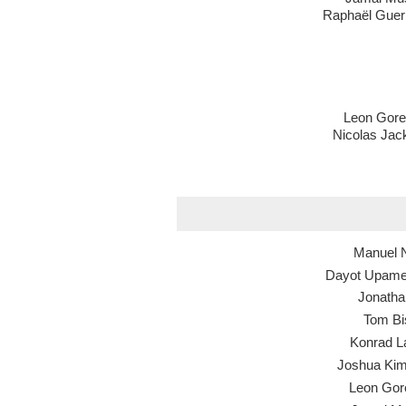
Raphaël Guerr
Leon Gore
Nicolas Jac
Manuel 
Dayot Upam
Jonatha
Tom Bi
Konrad L
Joshua Ki
Leon Gor