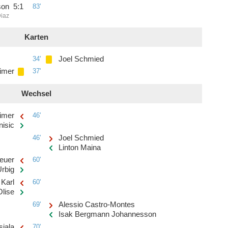
son
5
:
1
83'
Diaz
Karten
34'
Joel Schmied
imer
37'
Wechsel
imer
46'
nisic
46'
Joel Schmied
Linton Maina
euer
60'
rbig
 Karl
60'
Olise
69'
Alessio Castro-Montes
Isak Bergmann Johannesson
iala
70'