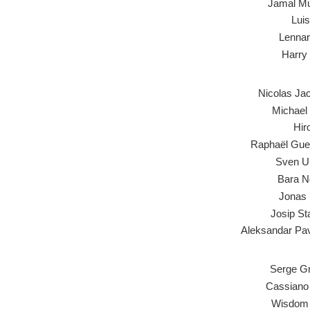
Jamal Mu
Luis
Lennar
Harry
Nicolas Ja
Michael 
Hiro
Raphaël Guer
Sven Ul
Bara N
Jonas 
Josip St
Aleksandar Pav
Serge G
Cassiano 
Wisdom