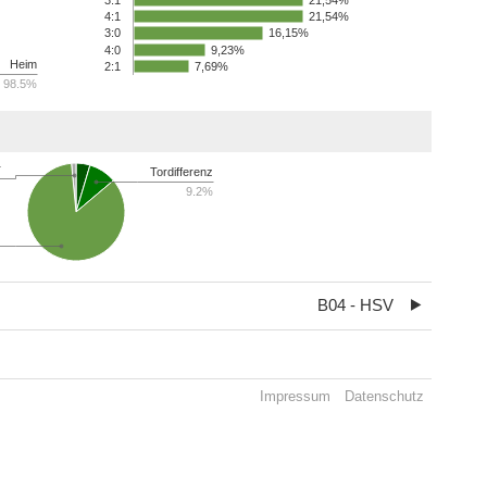
3:1
21,54%
4:1
16,15%
3:0
4:0
9,23%
Heim
2:1
7,69%
98.5%
r
Tordifferenz
9.2%
B04 - HSV
Impressum
Datenschutz