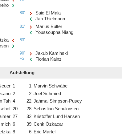
eiro
80'
Said El Mala
Jan Thielmann
81'
Marius Bülter
Youssoupha Niang
tzka
83'
kson
90'
Jakub Kaminski
+2
Florian Kainz
Aufstellung
Neuer
1
1
Marvin Schwäbe
ecano
2
2
Joel Schmied
n Tah
4
22
Jahmai Simpson-Pusey
schof
20
28
Sebastian Sebulonsen
aimer
27
32
Kristoffer Lund Hansen
mmich
6
39
Cenk Özkacar
etzka
8
6
Eric Martel