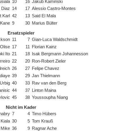
siala
10
16
Jakub Kaminski
 Diaz
14
17
Alessio Castro-Montes
t Karl
42
13
Said El Mala
 Kane
9
30
Marius Bülter
Ersatzspieler
ckson
11
7
Gian-Luca Waldschmidt
Olise
17
11
Florian Kainz
ki Ito
21
18
Isak Bergmann Johannesson
reiro
22
20
Ron-Robert Zieler
reich
26
27
Felipe Chavez
diaye
39
29
Jan Thielmann
Urbig
40
33
Rav van den Berg
anisic
44
37
Linton Maina
lovic
45
38
Youssoupha Niang
Nicht im Kader
nabry
7
4
Timo Hübers
Kiala
30
5
Tom Krauß
 Mike
36
9
Ragnar Ache