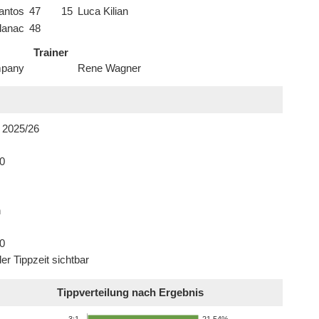
antos
47
15
Luca Kilian
lanac
48
Trainer
mpany
Rene Wagner
 2025/26
0
n
0
er Tippzeit sichtbar
Tippverteilung nach Ergebnis
21,54%