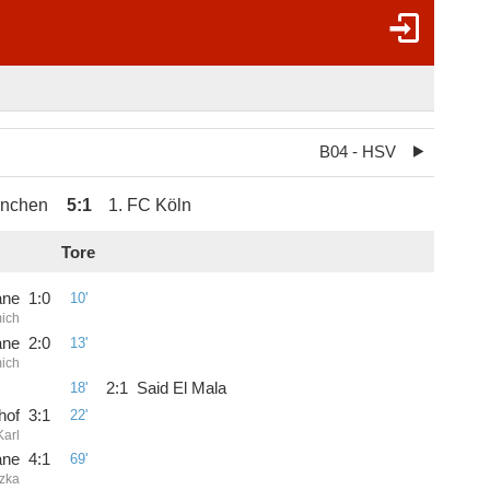
B04 - HSV
ünchen
5
:
1
1. FC Köln
Tore
ane
1
:
0
10'
ich
ane
2
:
0
13'
ich
18'
2
:
1
Said El Mala
hof
3
:
1
22'
Karl
ane
4
:
1
69'
zka