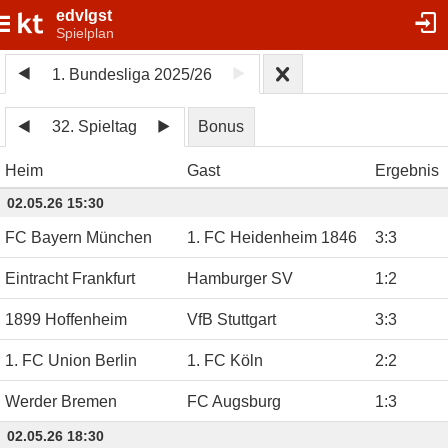
edvlgst
Spielplan
1. Bundesliga 2025/26
32. Spieltag
Bonus
Heim
Gast
Ergebnis
02.05.26 15:30
FC Bayern München
1. FC Heidenheim 1846
3
:
3
Eintracht Frankfurt
Hamburger SV
1
:
2
1899 Hoffenheim
VfB Stuttgart
3
:
3
1. FC Union Berlin
1. FC Köln
2
:
2
Werder Bremen
FC Augsburg
1
:
3
02.05.26 18:30