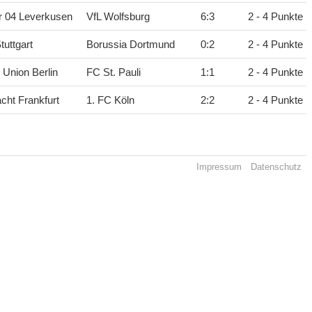
r 04 Leverkusen
VfL Wolfsburg
6
:
3
2 - 4 Punkte
tuttgart
Borussia Dortmund
0
:
2
2 - 4 Punkte
 Union Berlin
FC St. Pauli
1
:
1
2 - 4 Punkte
acht Frankfurt
1. FC Köln
2
:
2
2 - 4 Punkte
Impressum
Datenschutz