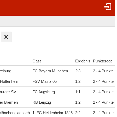
Gast
Ergebnis
Punkteregel
eiburg
FC Bayern München
2
:
3
2 - 4 Punkte
 Hoffenheim
FSV Mainz 05
1
:
2
2 - 4 Punkte
urger SV
FC Augsburg
1
:
1
2 - 4 Punkte
er Bremen
RB Leipzig
1
:
2
2 - 4 Punkte
 Mönchengladbach
1. FC Heidenheim 1846
2
:
2
2 - 4 Punkte