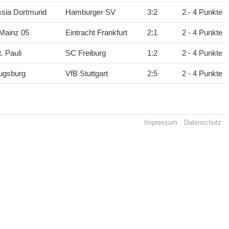
ssia Dortmund
Hamburger SV
3
:
2
2 - 4 Punkte
Mainz 05
Eintracht Frankfurt
2
:
1
2 - 4 Punkte
. Pauli
SC Freiburg
1
:
2
2 - 4 Punkte
ugsburg
VfB Stuttgart
2
:
5
2 - 4 Punkte
Impressum
Datenschutz