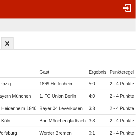
Gast
Ergebnis
Punkteregel
ipzig
1899 Hoffenheim
5
:
0
2 - 4 Punkte
ayern München
1. FC Union Berlin
4
:
0
2 - 4 Punkte
C Heidenheim 1846
Bayer 04 Leverkusen
3
:
3
2 - 4 Punkte
 Köln
Bor. Mönchengladbach
3
:
3
2 - 4 Punkte
olfsburg
Werder Bremen
0
:
1
2 - 4 Punkte