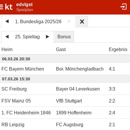
edvlgst
Spielplan
1. Bundesliga 2025/26
25. Spieltag
Bonus
Heim
Gast
Ergebnis
06.03.26 20:30
FC Bayern München
Bor. Mönchengladbach
4
:
1
07.03.26 15:30
SC Freiburg
Bayer 04 Leverkusen
3
:
3
FSV Mainz 05
VfB Stuttgart
2
:
2
1. FC Heidenheim 1846
1899 Hoffenheim
2
:
4
RB Leipzig
FC Augsburg
2
:
1