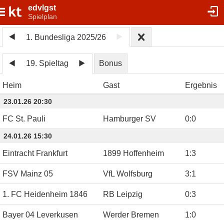
edvlgst
Spielplan
1. Bundesliga 2025/26
19. Spieltag
Bonus
Heim
Gast
Ergebnis
23.01.26 20:30
FC St. Pauli
Hamburger SV
0
:
0
24.01.26 15:30
Eintracht Frankfurt
1899 Hoffenheim
1
:
3
FSV Mainz 05
VfL Wolfsburg
3
:
1
1. FC Heidenheim 1846
RB Leipzig
0
:
3
Bayer 04 Leverkusen
Werder Bremen
1
:
0