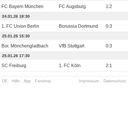
FC Bayern München
FC Augsburg
1
:
2
24.01.26 18:30
1. FC Union Berlin
Borussia Dortmund
0
:
3
25.01.26 15:30
Bor. Mönchengladbach
VfB Stuttgart
0
:
3
25.01.26 17:30
SC Freiburg
1. FC Köln
2
:
1
DE
Hilfe
App
Fanshop
Impressum
Datenschutz