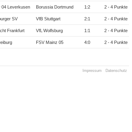
 04 Leverkusen
Borussia Dortmund
1
:
2
2 - 4 Punkte
urger SV
VfB Stuttgart
2
:
1
2 - 4 Punkte
cht Frankfurt
VfL Wolfsburg
1
:
1
2 - 4 Punkte
eiburg
FSV Mainz 05
4
:
0
2 - 4 Punkte
Impressum
Datenschutz