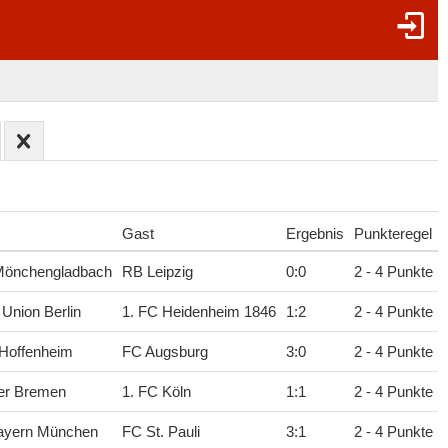
Gast
Ergebnis
Punkteregel
Mönchengladbach
RB Leipzig
0
:
0
2 - 4 Punkte
 Union Berlin
1. FC Heidenheim 1846
1
:
2
2 - 4 Punkte
Hoffenheim
FC Augsburg
3
:
0
2 - 4 Punkte
er Bremen
1. FC Köln
1
:
1
2 - 4 Punkte
ayern München
FC St. Pauli
3
:
1
2 - 4 Punkte