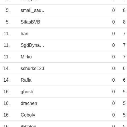
5.
small_sausage
0
8
5.
SilasBVB
0
8
11.
hani
0
7
11.
SgdDynamo1953
0
7
11.
Mirko
0
7
14.
schurke123
0
6
14.
Raffa
0
6
16.
ghosti
0
5
16.
drachen
0
5
16.
Goboly
0
5
16.
8Pfoten
0
5