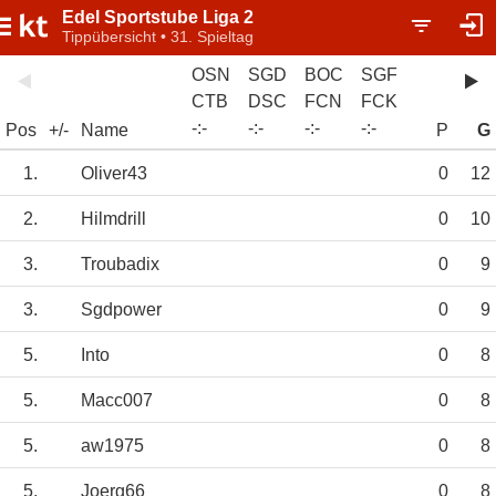
Edel Sportstube Liga 2
Tippübersicht • 31. Spieltag
OSN
SGD
BOC
SGF
CTB
DSC
FCN
FCK
-
:
-
-
:
-
-
:
-
-
:
-
Pos
+/-
Name
P
G
1.
Oliver43
0
12
2.
Hilmdrill
0
10
3.
Troubadix
0
9
3.
Sgdpower
0
9
5.
Into
0
8
5.
Macc007
0
8
5.
aw1975
0
8
5.
Joerg66
0
8