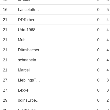
16.
Lanceloth1973
0
5
21.
DDRchen
0
4
21.
Udo-1968
0
4
21.
Muh
0
4
21.
Dünsbacher
0
4
21.
schnabeln
0
4
21.
Marcel
0
4
27.
LieblingsTipp
0
3
27.
Lexxe
0
3
29.
odinsErbe95
0
2