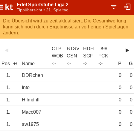
Edel Sportstube Liga 2
Tippübersicht • 21. Spieltag
Die Übersicht wird zurzeit aktualisiert. Die Gesamtwertung
kann sich noch durch Ergebnisse an vorherigen Spieltagen
ändern.
CTB
BTSV
HDH
D98
WOB
OSN
SGF
FCK
-
:
-
-
:
-
-
:
-
-
:
-
Pos
+/-
Name
P
G
1.
DDRchen
0
0
1.
Into
0
0
1.
Hilmdrill
0
0
1.
Macc007
0
0
1.
aw1975
0
0