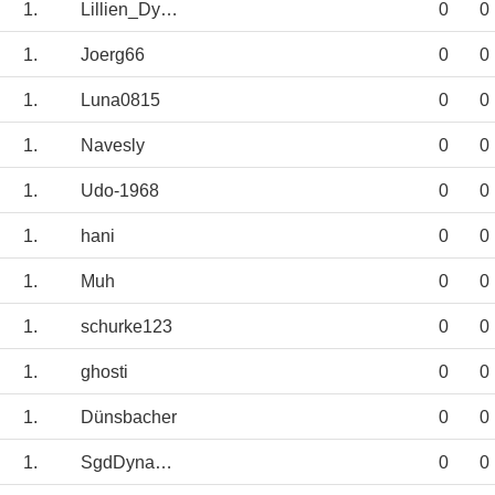
1.
Lillien_Dynamo
0
0
1.
Joerg66
0
0
1.
Luna0815
0
0
1.
Navesly
0
0
1.
Udo-1968
0
0
1.
hani
0
0
1.
Muh
0
0
1.
schurke123
0
0
1.
ghosti
0
0
1.
Dünsbacher
0
0
1.
SgdDynamo1953
0
0