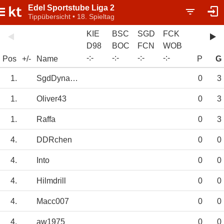
Edel Sportstube Liga 2
Tippübersicht • 18. Spieltag
KIE
BSC
SGD
FCK
D98
BOC
FCN
WOB
-
:
-
-
:
-
-
:
-
-
:
-
Pos
+/-
Name
P
G
1.
SgdDynamo1953
0
3
1.
Oliver43
0
3
1.
Raffa
0
3
4.
DDRchen
0
0
4.
Into
0
0
4.
Hilmdrill
0
0
4.
Macc007
0
0
4.
aw1975
0
0