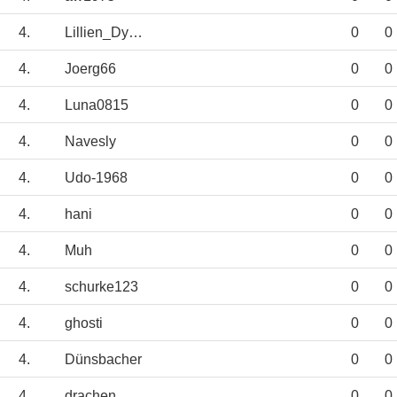
4.
Lillien_Dynamo
0
0
4.
Joerg66
0
0
4.
Luna0815
0
0
4.
Navesly
0
0
4.
Udo-1968
0
0
4.
hani
0
0
4.
Muh
0
0
4.
schurke123
0
0
4.
ghosti
0
0
4.
Dünsbacher
0
0
4.
drachen
0
0