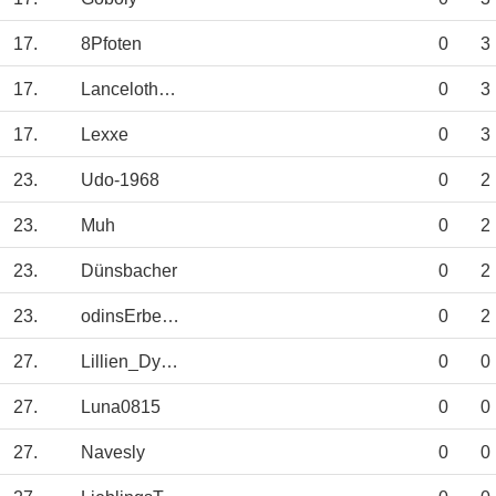
17.
8Pfoten
0
3
17.
Lanceloth1973
0
3
17.
Lexxe
0
3
23.
Udo-1968
0
2
23.
Muh
0
2
23.
Dünsbacher
0
2
23.
odinsErbe95
0
2
27.
Lillien_Dynamo
0
0
27.
Luna0815
0
0
27.
Navesly
0
0