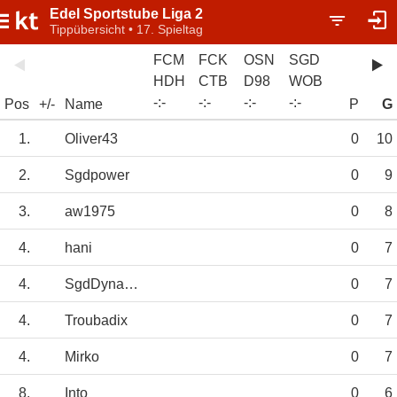
Edel Sportstube Liga 2
Tippübersicht • 17. Spieltag
FCM
FCK
OSN
SGD
HDH
CTB
D98
WOB
-
:
-
-
:
-
-
:
-
-
:
-
Pos
+/-
Name
P
G
1.
Oliver43
0
10
2.
Sgdpower
0
9
3.
aw1975
0
8
4.
hani
0
7
4.
SgdDynamo1953
0
7
4.
Troubadix
0
7
4.
Mirko
0
7
8.
Into
0
6