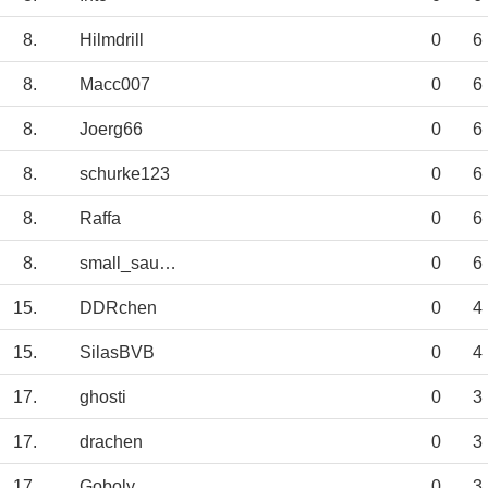
8.
Hilmdrill
0
6
8.
Macc007
0
6
8.
Joerg66
0
6
8.
schurke123
0
6
8.
Raffa
0
6
8.
small_sausage
0
6
15.
DDRchen
0
4
15.
SilasBVB
0
4
17.
ghosti
0
3
17.
drachen
0
3
17.
Goboly
0
3