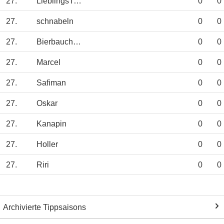
27.
LieblingsTipp
0
0
27.
schnabeln
0
0
27.
Bierbauch09
0
0
27.
Marcel
0
0
27.
Safiman
0
0
27.
Oskar
0
0
27.
Kanapin
0
0
27.
Holler
0
0
27.
Riri
0
0
Archivierte Tippsaisons