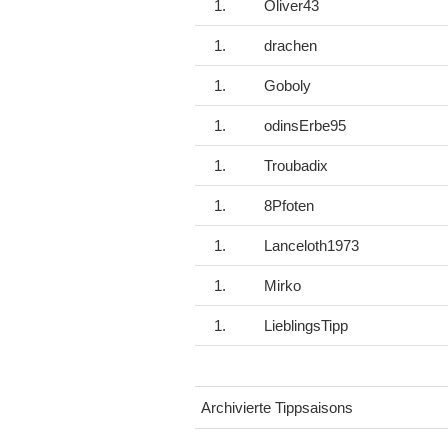
1.
Oliver43
1.
drachen
1.
Goboly
1.
odinsErbe95
1.
Troubadix
1.
8Pfoten
1.
Lanceloth1973
1.
Mirko
1.
LieblingsTipp
Archivierte Tippsaisons