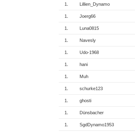
1.
Lillien_Dynamo
1.
Joerg66
1.
Luna0815
1.
Navesly
1.
Udo-1968
1.
hani
1.
Muh
1.
schurke123
1.
ghosti
1.
Dünsbacher
1.
SgdDynamo1953