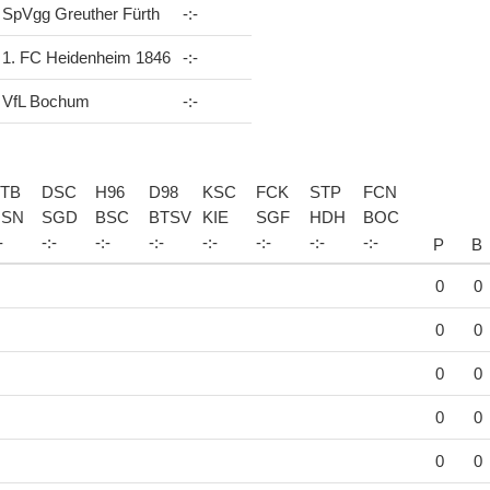
SpVgg Greuther Fürth
-
:
-
1. FC Heidenheim 1846
-
:
-
VfL Bochum
-
:
-
TB
DSC
H96
D98
KSC
FCK
STP
FCN
SN
SGD
BSC
BTSV
KIE
SGF
HDH
BOC
-
-
:
-
-
:
-
-
:
-
-
:
-
-
:
-
-
:
-
-
:
-
P
B
0
0
0
0
0
0
0
0
0
0