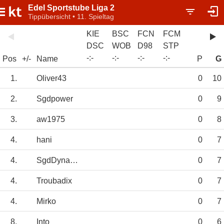
Edel Sportstube Liga 2
Tippübersicht • 11. Spieltag
KIE
BSC
FCN
FCM
DSC
WOB
D98
STP
-
:
-
-
:
-
-
:
-
-
:
-
Pos
+/-
Name
P
G
1.
Oliver43
0
10
2.
Sgdpower
0
9
3.
aw1975
0
8
4.
hani
0
7
4.
SgdDynamo1953
0
7
4.
Troubadix
0
7
4.
Mirko
0
7
8.
Into
0
6