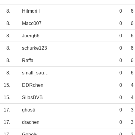
8.
Hilmdrill
0
6
8.
Macc007
0
6
8.
Joerg66
0
6
8.
schurke123
0
6
8.
Raffa
0
6
8.
small_sausage
0
6
15.
DDRchen
0
4
15.
SilasBVB
0
4
17.
ghosti
0
3
17.
drachen
0
3
17.
Goboly
0
3