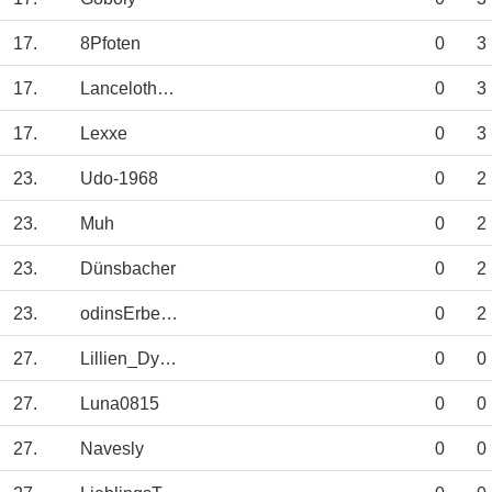
17.
8Pfoten
0
3
17.
Lanceloth1973
0
3
17.
Lexxe
0
3
23.
Udo-1968
0
2
23.
Muh
0
2
23.
Dünsbacher
0
2
23.
odinsErbe95
0
2
27.
Lillien_Dynamo
0
0
27.
Luna0815
0
0
27.
Navesly
0
0