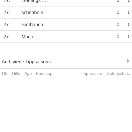
27.
LieblingsTipp
0
0
27.
schnabeln
0
0
27.
Bierbauch09
0
0
27.
Marcel
0
0
Archivierte Tippsaisons
DE
Hilfe
App
Fanshop
Impressum
Datenschutz