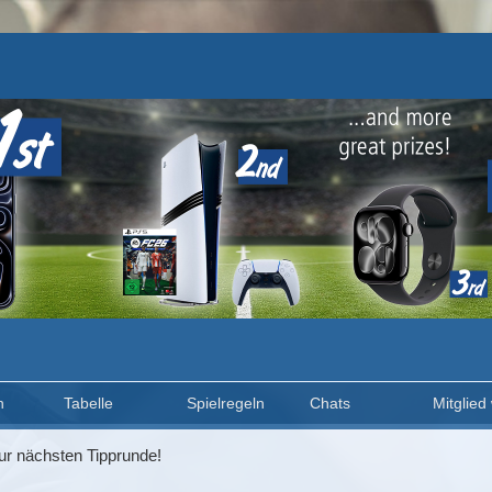
n
Tabelle
Spielregeln
Chats
Mitglied
zur nächsten Tipprunde!