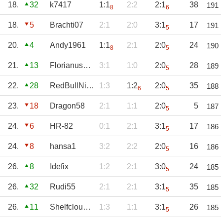
18.
32
k7417
1:1
2:2
2:1
38
191
8
6
18.
5
Brachti07
2:1
2:0
3:1
17
191
5
20.
4
Andy1961
1:1
2:1
2:0
24
190
8
5
21.
13
Florianus2000
3:1
1:0
2:0
28
189
5
22.
28
RedBullNico
1:3
1:2
2:0
35
188
6
5
23.
18
Dragon58
2:1
1:1
2:0
5
187
5
24.
6
HR-82
0:1
2:1
3:1
17
186
5
24.
8
hansa1
3:2
2:2
2:0
16
186
5
26.
8
Idefix
1:2
2:1
3:0
24
185
5
26.
32
Rudi55
2:1
2:1
3:1
35
185
5
26.
11
Shelfcloud37
1:3
1:1
3:1
26
185
5