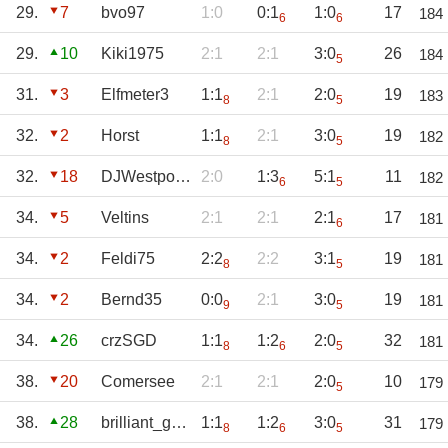
29.
7
bvo97
1:0
0:1
1:0
17
184
6
6
29.
10
Kiki1975
2:1
2:1
3:0
26
184
5
31.
3
Elfmeter3
1:1
2:1
2:0
19
183
8
5
32.
2
Horst
1:1
2:1
3:0
19
182
8
5
32.
18
DJWestpoint
2:0
1:3
5:1
11
182
6
5
34.
5
Veltins
2:1
2:1
2:1
17
181
6
34.
2
Feldi75
2:2
2:2
3:1
19
181
8
5
34.
2
Bernd35
0:0
2:1
3:0
19
181
9
5
34.
26
crzSGD
1:1
1:2
2:0
32
181
8
6
5
38.
20
Comersee
2:1
2:1
2:0
10
179
5
38.
28
brilliant_game
1:1
1:2
3:0
31
179
8
6
5