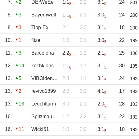
7.
2
DErWeEe
1:1
2:1
3:1
24
201
8
5
8.
3
Bayernwolf
1:1
2:1
3:0
24
200
8
5
8.
3
Tipp-Ex
2:1
2:0
3:1
18
200
5
10.
1
fitzel
1:0
2:1
3:0
22
199
5
11.
3
Barcelona
2:2
1:1
2:1
25
196
8
6
12.
14
kochklops
1:1
1:1
3:1
30
195
8
5
13.
5
VfBOldenburg
2:3
1:1
3:1
24
193
5
13.
2
revivo1899
2:0
3:1
4:1
17
193
5
13.
13
Leuchtturm
3:0
2:1
2:0
28
193
5
16.
Spitzmaus12
1:2
2:2
3:1
22
192
5
16.
11
Wicki51
1:0
2:0
3:1
10
192
5