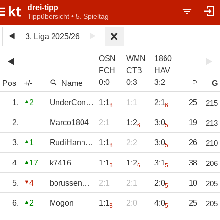
drei-tipp
Tippübersicht • 5. Spieltag
3. Liga 2025/26
OSN
WMN
1860
FCH
CTB
HAV
0
:
0
0
:
3
3
:
2
Pos
+/-
Name
P
G
1.
2
UnderControl
1:1
1:1
2:1
25
215
8
6
2.
Marco1804
2:1
1:2
3:0
19
213
6
5
3.
1
RudiHannakampf
1:1
2:2
3:0
26
210
8
5
4.
17
k7416
1:1
1:2
3:1
38
206
8
6
5
5.
4
borussenmarc
2:1
2:1
2:0
10
205
5
6.
2
Mogon
1:1
2:0
4:0
25
205
8
5