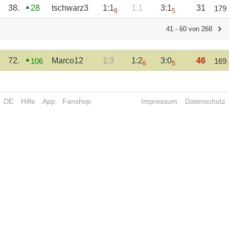
38.
28
tschwarz3
1:1
1:1
3:1
31
179
8
5
41 - 60 von 268
72.
Marco12
1:3
1:2
3:0
46
106
169
6
5
DE
Hilfe
App
Fanshop
Impressum
Datenschutz