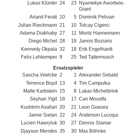
Lukas Klünter
24
23
Nyamekye Awortwie-
Grant
Arianit Ferati
10
5
Dominik Pelivan
Julian Rieckmann
21
10
Tolcay Cigerci
Adama Diakhaby
27
11
Moritz Hannemann
Diego Michel
28
19
Jannis Boziaris
Kennedy Okpala
32
18
Erik Engelhardt
Felix Lohkemper
9
25
Ted Tattermusch
Ersatzspieler
Sascha Voelcke
2
1
Alexander Sebald
Terrence Boyd
13
4
Tim Campulka
Malte Karbstein
15
8
Lukas Michelbrink
Seyhan Yigit
18
17
Can Moustfa
Kushtrim Asallari
20
21
Leon Guwara
Janne Sietan
22
24
Anderson Lucoqui
Lucien Hawryluk
30
27
Dennis Slamar
Djayson Mendes
35
30
Max Böhnke