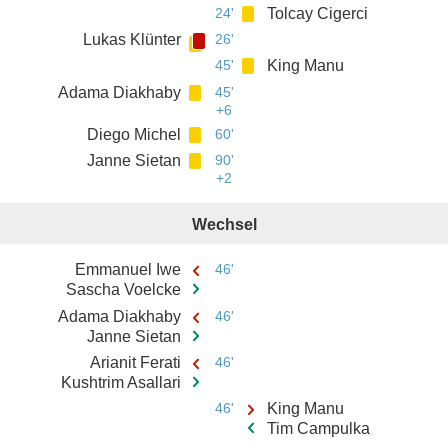
24'
Tolcay Cigerci
Lukas Klünter
26'
45'
King Manu
Adama Diakhaby
45'
+6
Diego Michel
60'
Janne Sietan
90'
+2
Wechsel
Emmanuel Iwe
46'
Sascha Voelcke
Adama Diakhaby
46'
Janne Sietan
Arianit Ferati
46'
Kushtrim Asallari
46'
King Manu
Tim Campulka