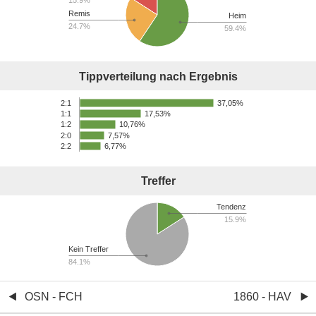
15.9%
Remis
Heim
24.7%
59.4%
Tippverteilung nach Ergebnis
37,05%
2:1
17,53%
1:1
10,76%
1:2
2:0
7,57%
2:2
6,77%
Treffer
Tendenz
15.9%
Kein Treffer
84.1%
OSN - FCH
1860 - HAV