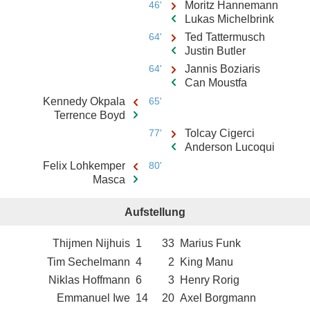
46'
Moritz Hannemann
Lukas Michelbrink
64'
Ted Tattermusch
Justin Butler
64'
Jannis Boziaris
Can Moustfa
Kennedy Okpala
65'
Terrence Boyd
77'
Tolcay Cigerci
Anderson Lucoqui
Felix Lohkemper
80'
Masca
Aufstellung
Thijmen Nijhuis
1
33
Marius Funk
Tim Sechelmann
4
2
King Manu
Niklas Hoffmann
6
3
Henry Rorig
Emmanuel Iwe
14
20
Axel Borgmann