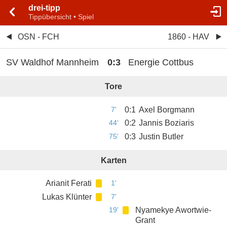
drei-tipp
Tippübersicht • Spiel
OSN - FCH
1860 - HAV
SV Waldhof Mannheim
0
:
3
Energie Cottbus
Tore
7'
0
:
1
Axel Borgmann
44'
0
:
2
Jannis Boziaris
75'
0
:
3
Justin Butler
Karten
Arianit Ferati
1'
Lukas Klünter
7'
19'
Nyamekye Awortwie-
Grant