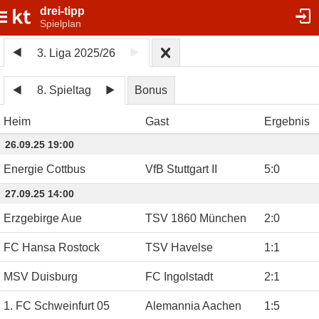
drei-tipp
Spielplan
3. Liga 2025/26
8. Spieltag
Bonus
Heim
Gast
Ergebnis
26.09.25 19:00
Energie Cottbus
VfB Stuttgart II
5
:
0
27.09.25 14:00
Erzgebirge Aue
TSV 1860 München
2
:
0
FC Hansa Rostock
TSV Havelse
1
:
1
MSV Duisburg
FC Ingolstadt
2
:
1
1. FC Schweinfurt 05
Alemannia Aachen
1
:
5