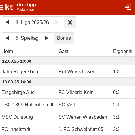
drei-tipp
Spielplan
3. Liga 2025/26
5. Spieltag
Bonus
Heim
Gast
Ergebnis
12.09.25 19:00
Jahn Regensburg
Rot-Weiss Essen
1
:
3
13.09.25 14:00
Erzgebirge Aue
FC Viktoria Köln
0
:
3
TSG 1899 Hoffenheim II
SC Verl
2
:
4
MSV Duisburg
SV Wehen Wiesbaden
3
:
1
FC Ingolstadt
1. FC Schweinfurt 05
2
:
3