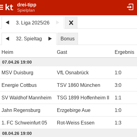
drei-tipp
Spielplan
3. Liga 2025/26
32. Spieltag
Bonus
Heim
Gast
Ergebnis
07.04.26 19:00
MSV Duisburg
VfL Osnabrück
1
:
0
Energie Cottbus
TSV 1860 München
3
:
0
SV Waldhof Mannheim
TSG 1899 Hoffenheim II
1
:
1
Jahn Regensburg
Erzgebirge Aue
1
:
0
1. FC Schweinfurt 05
Rot-Weiss Essen
1
:
3
08.04.26 19:00