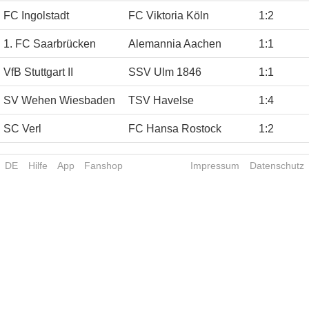
FC Ingolstadt
FC Viktoria Köln
1
:
2
1. FC Saarbrücken
Alemannia Aachen
1
:
1
VfB Stuttgart II
SSV Ulm 1846
1
:
1
SV Wehen Wiesbaden
TSV Havelse
1
:
4
SC Verl
FC Hansa Rostock
1
:
2
DE
Hilfe
App
Fanshop
Impressum
Datenschutz