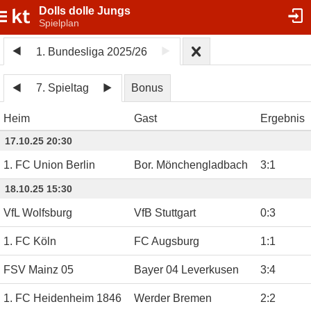
Dolls dolle Jungs
Spielplan
1. Bundesliga 2025/26
7. Spieltag
Bonus
Heim
Gast
Ergebnis
17.10.25 20:30
1. FC Union Berlin
Bor. Mönchengladbach
3
:
1
18.10.25 15:30
VfL Wolfsburg
VfB Stuttgart
0
:
3
1. FC Köln
FC Augsburg
1
:
1
FSV Mainz 05
Bayer 04 Leverkusen
3
:
4
1. FC Heidenheim 1846
Werder Bremen
2
:
2