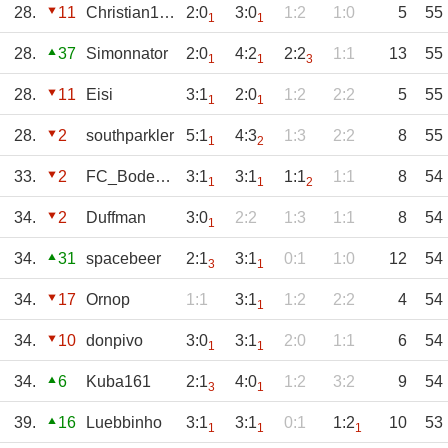
28.
11
Christian1893
2:0
3:0
1:2
1:0
5
55
1
1
28.
37
Simonnator
2:0
4:2
2:2
1:1
13
55
1
1
3
28.
11
Eisi
3:1
2:0
1:2
2:2
5
55
1
1
28.
2
southparkler
5:1
4:3
1:3
2:2
8
55
1
2
33.
2
FC_Bodensee
3:1
3:1
1:1
1:1
8
54
1
1
2
34.
2
Duffman
3:0
2:2
1:3
1:1
8
54
1
34.
31
spacebeer
2:1
3:1
0:1
1:0
12
54
3
1
34.
17
Ornop
1:1
3:1
1:2
2:2
4
54
1
34.
10
donpivo
3:0
3:1
2:0
1:1
6
54
1
1
34.
6
Kuba161
2:1
4:0
1:2
3:2
9
54
3
1
39.
16
Luebbinho
3:1
3:1
0:1
1:2
10
53
1
1
1