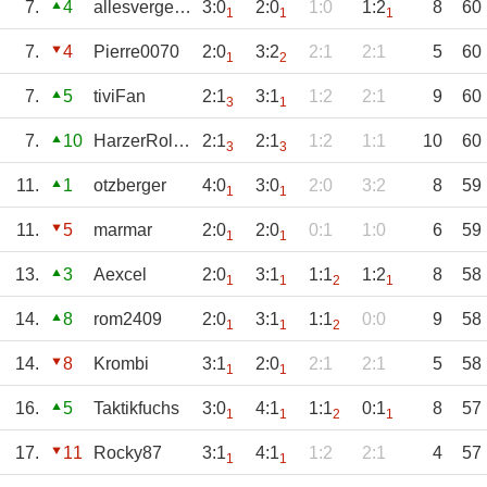
7.
4
allesvergeben
3:0
2:0
1:0
1:2
8
60
1
1
1
7.
4
Pierre0070
2:0
3:2
2:1
2:1
5
60
1
2
7.
5
tiviFan
2:1
3:1
1:2
2:1
9
60
3
1
7.
10
HarzerRoller
2:1
2:1
1:2
1:1
10
60
3
3
11.
1
otzberger
4:0
3:0
2:0
3:2
8
59
1
1
11.
5
marmar
2:0
2:0
0:1
1:0
6
59
1
1
13.
3
Aexcel
2:0
3:1
1:1
1:2
8
58
1
1
2
1
14.
8
rom2409
2:0
3:1
1:1
0:0
9
58
1
1
2
14.
8
Krombi
3:1
2:0
2:1
2:1
5
58
1
1
16.
5
Taktikfuchs
3:0
4:1
1:1
0:1
8
57
1
1
2
1
17.
11
Rocky87
3:1
4:1
1:2
2:1
4
57
1
1