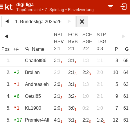
digi-liga
Tippübersicht • 7. Spieltag • Einzelwertung
1. Bundesliga 2025/26
RBL
FCB
SCF
STP
HSV
BVB
SGE
TSG
2
:
1
2
:
1
2
:
2
0
:
3
Pos
+/-
Name
P
G
1.
Charlott86
3:1
3:1
1:3
1:1
8
68
1
1
2.
2
Brollan
2:2
2:1
2:2
2:0
10
64
3
3
3.
1
Andreasleh
2:0
3:1
1:3
2:1
5
63
1
1
4.
6
Oetzi85
2:1
3:2
1:0
2:1
9
61
3
2
5.
1
KL1900
2:0
3:0
0:2
1:0
7
61
1
1
5.
17
Premier4All
4:1
3:1
2:2
1:2
12
61
1
1
3
1