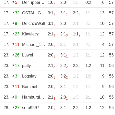
17.
5
DerTipperOnkel
1:0
2:0
1:3
0:2
6
57
2
1
1
17.
32
OSTALLGÄUER
3:1
3:1
2:2
1:1
13
57
1
1
3
17.
9
DeichzuWatt
3:1
2:0
2:1
2:1
10
57
1
1
17.
23
Klawiecz
2:1
2:1
1:1
1:1
12
57
3
3
2
17.
11
Michael_1904
2:0
3:1
2:1
2:1
4
57
1
1
23.
26
Luwel
2:0
3:1
1:2
2:1
12
56
1
1
23.
17
patty
2:1
3:2
2:2
1:2
11
56
3
2
3
1
23.
3
Logslay
2:0
3:2
1:2
1:0
9
56
1
2
23.
11
Bommel
2:0
3:1
1:2
1:1
5
56
1
1
23.
9
Hamburglady
2:1
2:0
1:3
2:1
10
56
3
1
28.
27
sero9597
2:0
3:1
2:2
1:2
12
55
1
1
3
1