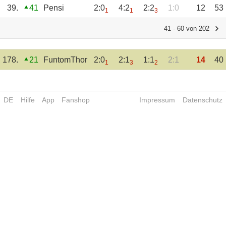
39.
41
Pensi
2:0
4:2
2:2
1:0
12
53
1
1
3
41 - 60 von 202
178.
21
FuntomThor
2:0
2:1
1:1
2:1
14
40
1
3
2
DE
Hilfe
App
Fanshop
Impressum
Datenschutz