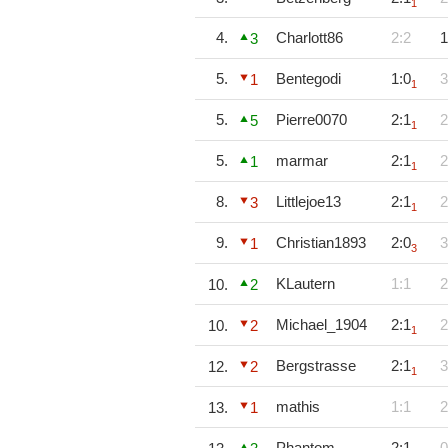
1
4.
Charlott86
2:2
1
3
5.
Bentegodi
1:0
3
1
1
5.
Pierre0070
2:1
2
5
1
5.
marmar
2:1
2
1
1
8.
Littlejoe13
2:1
2
3
1
9.
Christian1893
2:0
3
1
3
KLautern
1:1
2
10.
2
Michael_1904
2:1
2
10.
2
1
Bergstrasse
2:1
3
12.
2
1
mathis
1:1
2
13.
1
Phantom
2:1
0