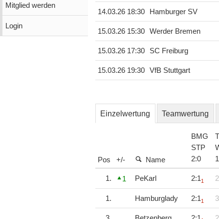
Mitglied werden
14.03.26 18:30
Hamburger SV
Login
15.03.26 15:30
Werder Bremen
15.03.26 17:30
SC Freiburg
15.03.26 19:30
VfB Stuttgart
Einzelwertung
Teamwertung
BMG
STP
2
:
0
1
Pos
+/-
Name
1.
PeKarl
2:1
2
1
1
1.
Hamburglady
2:1
3
1
3.
Betzenberg
2:1
2