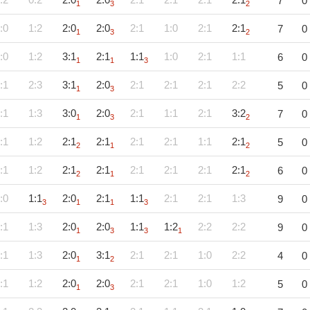
7
0
1
3
2
:0
1:2
2:0
2:0
2:1
1:0
2:1
2:1
7
0
1
3
2
:0
1:2
3:1
2:1
1:1
1:0
2:1
1:1
6
0
1
1
3
:1
2:3
3:1
2:0
2:1
2:1
2:1
2:2
5
0
1
3
:1
1:3
3:0
2:0
2:1
1:1
2:1
3:2
7
0
1
3
2
:1
1:2
2:1
2:1
2:1
2:1
1:1
2:1
5
0
2
1
2
:1
1:2
2:1
2:1
2:1
2:1
2:1
2:1
6
0
2
1
2
:0
1:1
2:0
2:1
1:1
2:1
2:1
1:3
9
0
3
1
1
3
:1
1:3
2:0
2:0
1:1
1:2
2:2
2:2
9
0
1
3
3
1
:1
1:3
2:0
3:1
2:1
2:1
1:0
2:2
4
0
1
2
:1
1:2
2:0
2:0
2:1
2:1
1:0
1:2
5
0
1
3