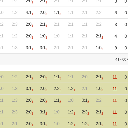
:1
1:2
2:0
2:1
2:1
1:1
2:1
1:1
3
0
1
1
:0
1:2
4:1
2:0
1:1
1:1
2:1
2:2
8
0
1
3
3
:2
2:3
2:0
2:1
2:1
2:1
1:1
2:2
3
0
1
1
:1
1:2
2:0
1:0
1:0
1:1
2:1
2:1
4
0
1
1
2
:1
1:3
3:1
3:1
2:1
2:1
2:1
1:0
9
0
1
2
3
41 - 60
:0
1:2
2:1
2:0
1:1
1:1
2:0
2:1
11
0
2
3
3
2
:0
1:3
3:1
2:0
2:2
1:2
2:1
1:0
11
0
1
3
2
1
3
:1
1:3
2:0
2:0
1:1
1:0
0:1
2:2
11
0
1
3
3
3
:1
2:3
2:0
3:1
1:0
1:2
2:3
2:1
11
0
1
2
1
2
2
:1
2:1
2:0
3:1
1:0
1:2
1:2
2:1
11
0
1
2
1
2
2