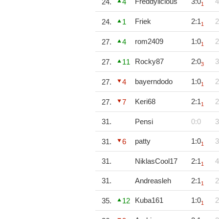
Freddylicious
3:0
4
24.
4
1
Friek
2:1
2
24.
1
1
rom2409
1:0
2
27.
4
1
Rocky87
2:0
3
27.
11
3
bayerndodo
1:0
2
27.
4
1
Keri68
2:1
2
27.
7
1
31.
Pensi
0:0
3
patty
1:0
3
31.
6
1
31.
NiklasCool17
2:1
4
1
31.
Andreasleh
2:1
2
1
Kuba161
1:0
2
35.
12
1