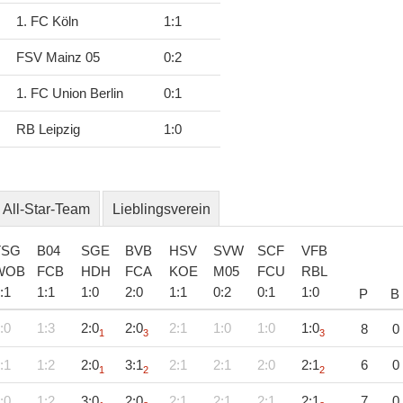
1. FC Köln
1
:
1
FSV Mainz 05
0
:
2
1. FC Union Berlin
0
:
1
RB Leipzig
1
:
0
All-Star-Team
Lieblingsverein
TSG
B04
SGE
BVB
HSV
SVW
SCF
VFB
WOB
FCB
HDH
FCA
KOE
M05
FCU
RBL
:
1
1
:
1
1
:
0
2
:
0
1
:
1
0
:
2
0
:
1
1
:
0
P
B
:0
1:3
2:0
2:0
2:1
1:0
1:0
1:0
8
0
1
3
3
:1
1:2
2:0
3:1
2:1
2:1
2:0
2:1
6
0
1
2
2
:0
1:2
3:0
2:0
2:1
2:1
2:1
2:1
7
0