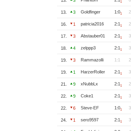
13.
3
1
Goldfinger
1:0
2
13.
3
1
patricia2016
2:1
2
16.
1
1
Abstauber01
2:1
3
17.
3
1
zelppp3
2:1
3
18.
4
1
Rammazolli
1:1
2
19.
3
HarzerRoller
2:1
3
19.
1
1
xNubbLx
2:1
2
21.
9
1
Coke1
2:1
3
22.
9
1
Steve-EF
1:0
3
22.
6
1
sero9597
2:1
3
24.
1
1