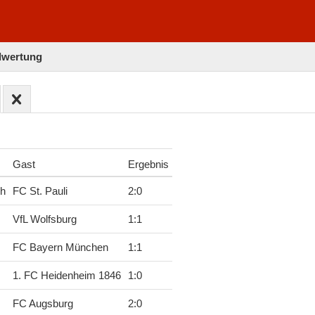
elwertung
Gast
Ergebnis
ch
FC St. Pauli
2
:
0
VfL Wolfsburg
1
:
1
FC Bayern München
1
:
1
1. FC Heidenheim 1846
1
:
0
FC Augsburg
2
:
0