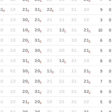
1
3
2
:1
1:4
2:1
3:1
2:2
3:2
2:1
3:3
9
0
3
2
2
2
:1
1:3
3:0
2:1
2:1
1:1
2:1
1:2
3
0
1
1
:0
1:2
1:0
2:0
2:1
1:2
2:1
2:1
10
0
3
3
1
2
:0
1:3
2:0
3:1
2:1
2:1
1:0
2:1
6
0
1
2
2
:0
1:3
2:0
3:0
2:1
2:0
2:1
2:1
5
0
1
1
2
:1
1:3
3:1
2:0
2:1
1:2
2:1
2:3
8
0
1
3
1
:0
0:2
3:0
2:0
1:1
1:1
1:1
2:1
9
0
1
3
3
2
:0
1:3
2:0
2:0
2:1
2:1
2:1
2:1
7
0
1
3
2
:1
1:2
2:0
3:1
2:1
1:0
2:1
3:2
6
0
1
2
2
:1
1:2
2:1
2:0
1:0
2:1
2:1
2:2
5
0
2
3
:2
0:2
2:0
2:0
2:1
2:1
2:1
2:1