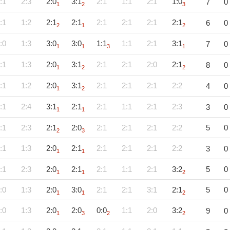
:1
2:3
2:0
3:1
2:1
1:1
2:1
1:0
7
0
1
2
3
:1
1:2
2:1
2:1
2:1
2:1
2:1
2:1
6
0
2
1
2
:0
1:3
3:0
3:0
1:1
1:1
2:1
3:1
7
0
1
1
3
1
:1
1:3
2:0
3:1
2:1
2:1
2:0
2:1
8
0
1
2
2
:1
1:2
2:0
3:1
2:1
2:1
2:1
2:2
4
0
1
2
:1
2:4
3:1
2:1
2:1
1:1
2:1
2:3
3
0
1
1
:1
2:3
2:1
2:0
2:1
2:1
2:1
2:2
5
0
2
3
:1
1:3
2:0
2:1
2:1
2:1
2:1
2:2
3
0
1
1
:1
2:3
2:0
2:1
2:1
1:1
2:1
3:2
5
0
1
1
2
:0
1:3
2:0
3:0
2:1
2:1
3:1
2:1
5
0
1
1
2
:0
1:3
2:0
2:0
0:0
1:1
2:0
3:2
9
0
1
3
2
2