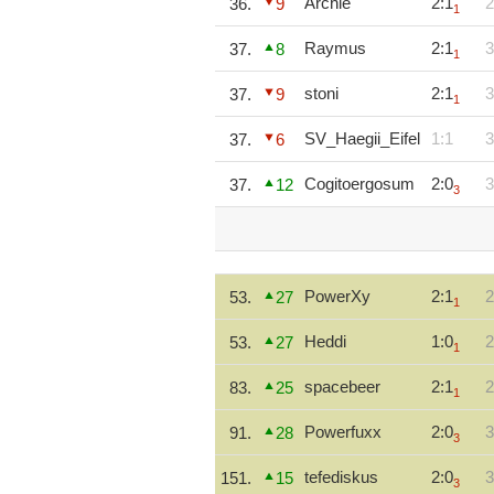
Archie
2:1
2
36.
9
1
Raymus
2:1
3
37.
8
1
stoni
2:1
3
37.
9
1
SV_Haegii_Eifel
1:1
3
37.
6
Cogitoergosum
2:0
3
37.
12
3
PowerXy
2:1
2
53.
27
1
Heddi
1:0
2
53.
27
1
spacebeer
2:1
2
83.
25
1
Powerfuxx
2:0
3
91.
28
3
tefediskus
2:0
3
151.
15
3