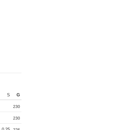
S
G
230
230
0,25
226