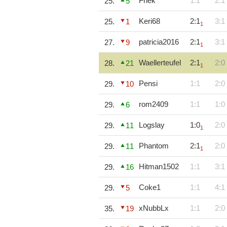
Friek
1:1
2:1
25.
5
Keri68
2:1
3:1
25.
1
1
patricia2016
2:1
3:1
27.
9
1
Waellerteufel
2:1
2:0
28.
21
1
Pensi
1:1
2:0
29.
10
rom2409
1:1
1:0
29.
6
Logslay
1:0
2:0
29.
11
1
Phantom
2:1
2:0
29.
11
1
Hitman1502
1:1
3:1
29.
16
Coke1
1:1
4:1
29.
5
xNubbLx
1:1
2:0
35.
19