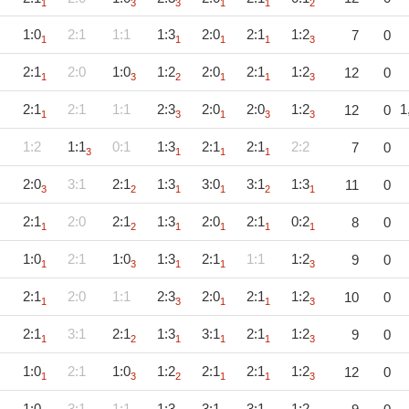
1
3
3
1
1
2
1:0
2:1
1:1
1:3
2:0
2:1
1:2
7
0
1
1
1
1
3
2:1
2:0
1:0
1:2
2:0
2:1
1:2
12
0
1
3
2
1
1
3
2:1
2:1
1:1
2:3
2:0
2:0
1:2
1
12
0
1
3
1
3
3
1:2
1:1
0:1
1:3
2:1
2:1
2:2
7
0
3
1
1
1
2:0
3:1
2:1
1:3
3:0
3:1
1:3
11
0
3
2
1
1
2
1
2:1
2:0
2:1
1:3
2:0
2:1
0:2
8
0
1
2
1
1
1
1
1:0
2:1
1:0
1:3
2:1
1:1
1:2
9
0
1
3
1
1
3
2:1
2:0
1:1
2:3
2:0
2:1
1:2
10
0
1
3
1
1
3
2:1
3:1
2:1
1:3
3:1
2:1
1:2
9
0
1
2
1
1
1
3
1:0
2:1
1:0
1:2
2:1
2:1
1:2
12
0
1
3
2
1
1
3
1:0
3:1
1:1
1:3
3:1
3:1
1:2