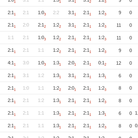
9
0
1
1
1
2
3
2:1
2:1
1:0
2:2
3:1
2:1
1:2
9
0
1
3
1
1
3
2:1
2:0
2:1
1:2
3:1
2:1
1:2
11
0
1
2
2
1
1
3
1:1
2:1
1:0
1:2
2:1
2:1
1:2
11
0
3
2
1
1
3
2:1
2:1
1:1
1:2
2:1
2:1
1:2
9
0
1
2
1
1
3
4:1
3:0
1:0
1:3
2:0
2:1
0:1
12
0
1
3
1
1
1
2
2:1
3:1
1:2
1:3
3:1
2:1
1:3
6
0
1
1
1
1
1
2:1
1:0
1:1
1:2
2:0
2:1
1:2
8
0
1
2
1
1
3
2:1
2:1
1:2
1:3
2:1
2:1
1:2
8
0
1
1
1
1
3
2:1
2:1
1:1
1:3
2:1
2:1
1:3
1
6
0
1
1
1
1
1
2:1
2:1
1:1
1:3
2:1
2:1
1:2
0
8
0
1
1
1
1
3