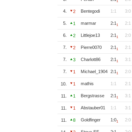
1
4.
Bentegodi
1:1
3:0
2
5.
marmar
2:1
2:1
1
1
6.
Littlejoe13
2:1
2:0
2
1
7.
Pierre0070
2:1
2:1
2
1
7.
Charlott86
2:1
3:1
3
1
7.
Michael_1904
2:1
2:0
1
1
mathis
1:1
2:1
10.
1
Bergstrasse
2:1
3:1
11.
1
1
Abstauber01
1:1
3:1
11.
1
Goldfinger
1:0
2:0
11.
8
1
Steve-EF
2:1
2:0