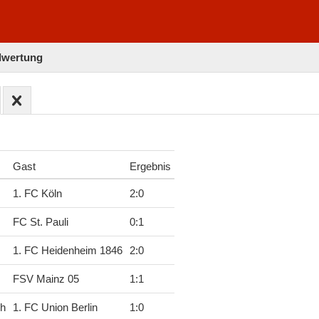
elwertung
Gast
Ergebnis
1. FC Köln
2
:
0
FC St. Pauli
0
:
1
1. FC Heidenheim 1846
2
:
0
FSV Mainz 05
1
:
1
ch
1. FC Union Berlin
1
:
0