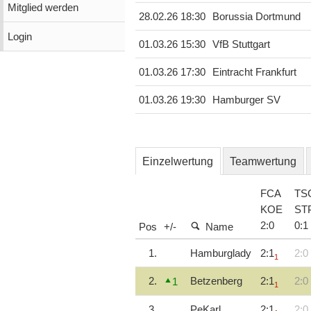
Mitglied werden
28.02.26 18:30
Borussia Dortmund
Login
01.03.26 15:30
VfB Stuttgart
01.03.26 17:30
Eintracht Frankfurt
01.03.26 19:30
Hamburger SV
Einzelwertung
Teamwertung
FCA
TS
KOE
ST
2
:
0
0
:
1
Pos
+/-
Name
1.
Hamburglady
2:1
2:0
1
2.
Betzenberg
2:1
2:0
1
1
3.
PeKarl
2:1
2:0