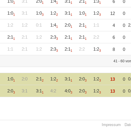
1:0
3:1
2:0
1:4
3:1
2:1
1:3
6
0
1
1
1
1
1
1
1:0
3:1
1:0
1:2
3:1
1:0
1:2
12
0
1
3
2
1
1
3
1:2
1:2
0:1
1:4
2:0
2:1
1:1
2
4
0
1
1
1
2:1
2:1
1:2
2:3
2:1
2:1
2:2
6
0
1
3
1
1
1:1
2:1
1:2
2:3
2:1
2:2
1:2
8
0
3
1
3
41 - 60 vo
1:0
2:0
2:1
1:2
3:1
2:0
1:2
0
13
0
1
2
2
1
3
3
2:0
3:1
3:1
4:2
4:0
2:0
1:2
0
13
0
3
1
3
3
3
Impressum
Dat