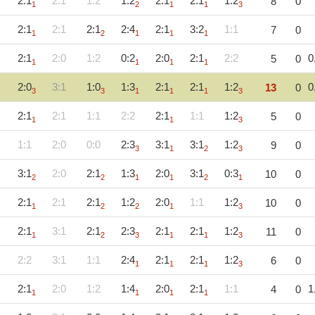
2:1
2:1
1:2
1:2
2:1
2:1
1:2
8
0
1
2
1
1
3
2:1
2:1
2:1
2:4
2:1
3:2
1:1
7
0
1
2
1
1
1
2:1
2:0
1:2
0:2
2:0
2:1
2:2
0
5
0
1
1
1
1
2:0
3:1
1:0
1:3
2:1
2:1
1:2
0
13
0
3
3
1
1
1
3
2:1
2:1
1:1
2:2
2:1
1:1
1:2
5
0
1
1
3
1:1
2:0
0:0
2:3
3:1
3:1
1:2
9
0
3
1
2
3
3:1
2:0
2:1
1:3
2:0
3:1
0:3
10
0
2
2
1
1
2
1
2:1
2:1
2:1
1:2
2:0
1:1
1:2
10
0
1
2
2
1
3
2:1
3:1
2:1
2:3
2:1
2:1
1:2
11
0
1
2
3
1
1
3
2:2
3:1
1:1
2:4
2:1
2:1
1:2
6
0
1
1
1
3
2:1
2:0
1:2
1:4
2:0
2:1
1:1
1
4
0
1
1
1
1