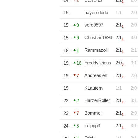
14.
2
1
15.
bayerndodo
1:1
2:0
sero9597
2:1
2:0
15.
9
1
Christian1893
2:1
3:0
15.
9
1
Rammazolli
2:1
2:1
18.
1
1
Freddylicious
2:0
3:1
19.
16
3
Andreasleh
2:1
2:0
19.
7
1
19.
KLautern
1:1
2:0
HarzerRoller
2:1
3:1
22.
2
1
Bommel
2:1
2:0
23.
7
1
zelppp3
2:1
3:1
24.
5
1