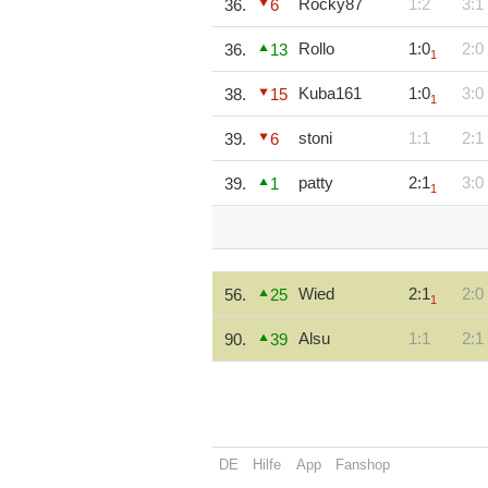
Rocky87
1:2
3:1
36.
6
Rollo
1:0
2:0
36.
13
1
Kuba161
1:0
3:0
38.
15
1
stoni
1:1
2:1
39.
6
patty
2:1
3:0
39.
1
1
Wied
2:1
2:0
56.
25
1
Alsu
1:1
2:1
90.
39
DE
Hilfe
App
Fanshop