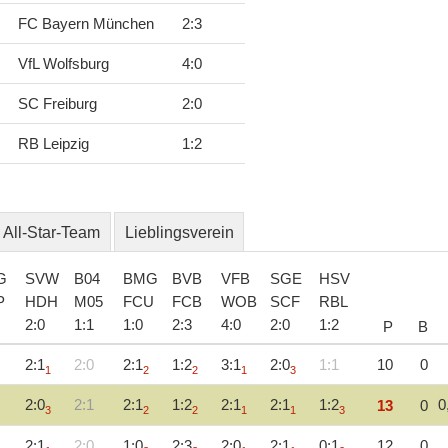
FC Bayern München
2
:
3
VfL Wolfsburg
4
:
0
SC Freiburg
2
:
0
RB Leipzig
1
:
2
All-Star-Team
Lieblingsverein
G
SVW
B04
BMG
BVB
VFB
SGE
HSV
P
HDH
M05
FCU
FCB
WOB
SCF
RBL
2
:
0
1
:
1
1
:
0
2
:
3
4
:
0
2
:
0
1
:
2
P
B
2:1
2:0
2:1
1:2
3:1
2:0
1:1
10
0
1
2
2
1
3
2:0
2:1
2:1
1:2
2:1
2:1
1:2
0
13
0
3
2
2
1
1
3
2:1
2:0
1:0
2:3
2:0
2:1
0:1
12
0