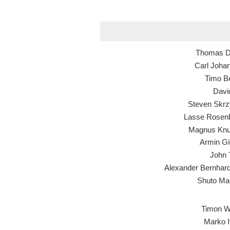
Thomas 
Carl Joha
Timo B
Davi
Steven Skrz
Lasse Rose
Magnus Kn
Armin Gi
John 
Alexander Bernhar
Shuto Ma
Timon W
Marko I