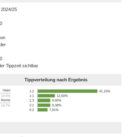
 2024/25
0
ion
der
0
er Tippzeit sichtbar
Tippverteilung nach Ergebnis
Heim
41,15%
1:2
13.5%
12,50%
1:1
Remis
9,90%
1:3
2:1
9,38%
16.7%
0:2
7,81%