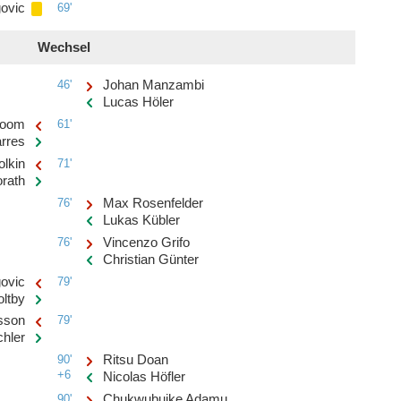
ovic
69'
Wechsel
46'
Johan Manzambi
Lucas Höler
boom
61'
arres
olkin
71'
orath
76'
Max Rosenfelder
Lukas Kübler
76'
Vincenzo Grifo
Christian Günter
ovic
79'
oltby
sson
79'
chler
90'
Ritsu Doan
+6
Nicolas Höfler
90'
Chukwubuike Adamu