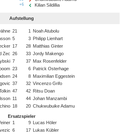
+6
Kilian Sildillia
Aufstellung
Dähne
21
1
Noah Atubolu
nsson
5
3
Philipp Lienhart
ecker
17
28
Matthias Ginter
d Zec
26
33
Jordy Makengo
ybski
7
37
Max Rosenfelder
nboom
23
6
Patrick Osterhage
udsen
24
8
Maximilian Eggestein
govic
37
32
Vincenzo Grifo
Tolkin
47
42
Ritsu Doan
dsson
11
44
Johan Manzambi
chino
18
20
Chukwubuike Adamu
Ersatzspieler
einer
1
9
Lucas Höler
vezic
6
17
Lukas Kübler