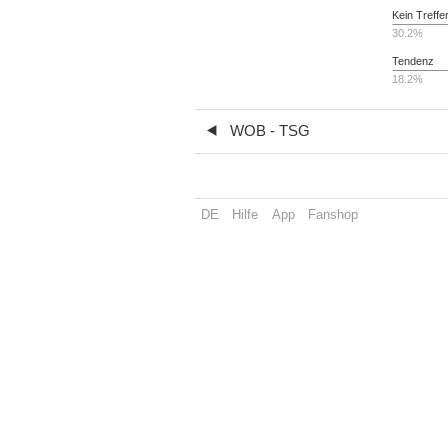
Kein Treffe
30.2%
Tendenz
18.2%
WOB - TSG
DE
Hilfe
App
Fanshop