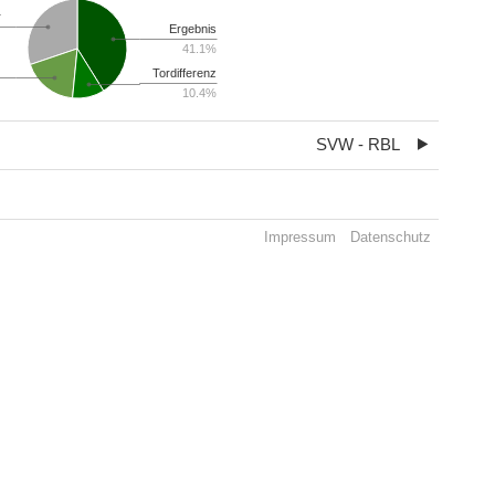
r
Ergebnis
41.1%
Tordifferenz
10.4%
SVW - RBL
Impressum
Datenschutz