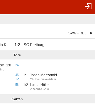
SVW - RBL
in Kiel
1
:
2
SC Freiburg
Tore
oom
1
:
0
24'
ino
45'
1
:
1
Johan Manzambi
+2
Chukwubuike Adamu
58'
1
:
2
Lucas Höler
Vincenzo Grifo
Karten