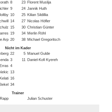
orath
8
23
Florent Muslija
ichler
9
24
Jannik Huth
oltby
10
25
Kilian Sildillia
hwill
14
27
Nicolas Höfler
chulz
15
30
Christian Günter
Harres
19
34
Merlin Röhl
e Arp
20
38
Michael Gregoritsch
Nicht im Kader
mberg
22
5
Manuel Gulde
menda
3
11
Daniel-Kofi Kyereh
 Erras
4
Nekic
13
Kelati
16
-Bekel
34
Trainer
 Rapp
Julian Schuster