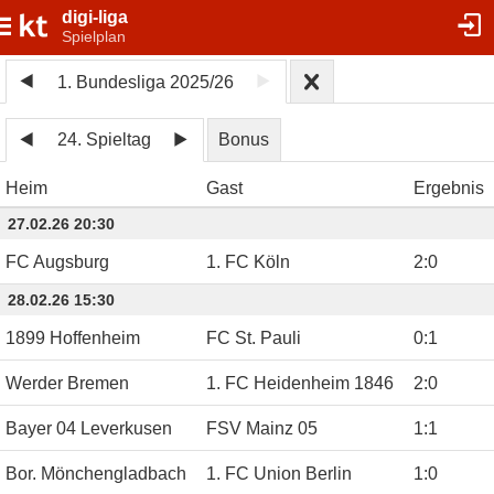
digi-liga
Spielplan
1. Bundesliga 2025/26
24. Spieltag
Bonus
Heim
Gast
Ergebnis
27.02.26 20:30
FC Augsburg
1. FC Köln
2
:
0
28.02.26 15:30
1899 Hoffenheim
FC St. Pauli
0
:
1
Werder Bremen
1. FC Heidenheim 1846
2
:
0
Bayer 04 Leverkusen
FSV Mainz 05
1
:
1
Bor. Mönchengladbach
1. FC Union Berlin
1
:
0