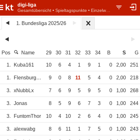
digi-liga
Gesamtübersicht • Spieltagspunkte • Einzelwertung
1. Bundesliga 2025/26
Pos
Name
29
30
31
32
33
34
B
S
G
1.
Kuba161
10
6
4
1
9
1
0
2,00
251
1.
Flensburger1
9
0
8
11
5
4
0
2,00
218
3.
xNubbLx
7
6
9
5
9
5
0
1,00
268
3.
Jonas
8
5
9
6
7
3
0
1,00
244
3.
FuntomThor
10
4
10
2
6
4
0
1,00
245
3.
alexwabg
8
6
11
1
7
5
0
1,00
243