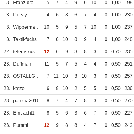
3.
Franz.brandwein
5
7
4
9
6
10
0
1,00
198
3.
Dursty
4
6
8
6
7
4
0
1,00
230
3.
Wippermann
10
5
9
5
7
10
0
1,00
237
3.
Taktikfuchs
7
8
10
8
9
4
0
1,00
248
22.
tefediskus
12
6
9
3
8
3
0
0,70
235
23.
Duffman
11
5
7
5
4
4
0
0,50
251
23.
OSTALLGÄUER
7
11
10
3
10
3
0
0,50
257
23.
katze
6
8
10
2
5
5
0
0,50
236
23.
patricia2016
8
7
4
7
8
3
0
0,50
270
23.
Eintracht1
8
5
6
3
6
7
0
0,50
227
23.
Pummi
12
9
8
8
4
7
0
0,50
242