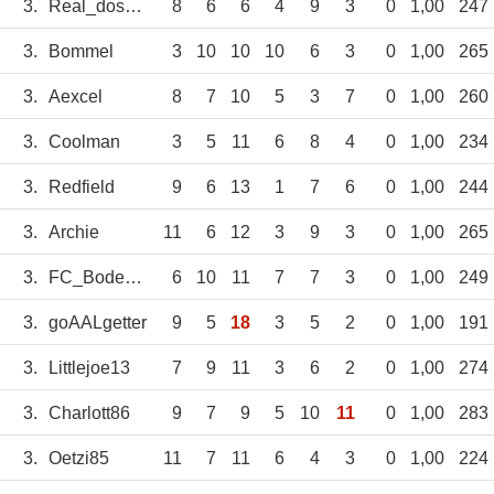
3.
Real_dos_Santos
8
6
6
4
9
3
0
1,00
247
3.
Bommel
3
10
10
10
6
3
0
1,00
265
3.
Aexcel
8
7
10
5
3
7
0
1,00
260
3.
Coolman
3
5
11
6
8
4
0
1,00
234
3.
Redfield
9
6
13
1
7
6
0
1,00
244
3.
Archie
11
6
12
3
9
3
0
1,00
265
3.
FC_Bodensee
6
10
11
7
7
3
0
1,00
249
3.
goAALgetter
9
5
18
3
5
2
0
1,00
191
3.
Littlejoe13
7
9
11
3
6
2
0
1,00
274
3.
Charlott86
9
7
9
5
10
11
0
1,00
283
3.
Oetzi85
11
7
11
6
4
3
0
1,00
224