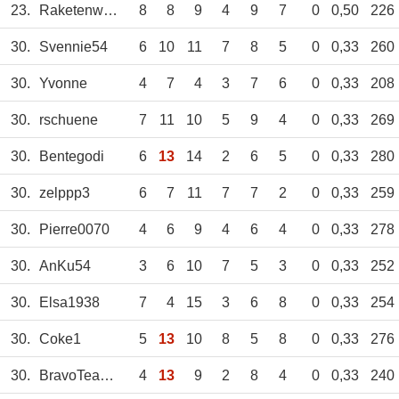
23.
Raketenwolfgang
8
8
9
4
9
7
0
0,50
226
30.
Svennie54
6
10
11
7
8
5
0
0,33
260
30.
Yvonne
4
7
4
3
7
6
0
0,33
208
30.
rschuene
7
11
10
5
9
4
0
0,33
269
30.
Bentegodi
6
13
14
2
6
5
0
0,33
280
30.
zelppp3
6
7
11
7
7
2
0
0,33
259
30.
Pierre0070
4
6
9
4
6
4
0
0,33
278
30.
AnKu54
3
6
10
7
5
3
0
0,33
252
30.
Elsa1938
7
4
15
3
6
8
0
0,33
254
30.
Coke1
5
13
10
8
5
8
0
0,33
276
30.
BravoTeam83
4
13
9
2
8
4
0
0,33
240