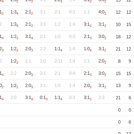
4
2
2
3
2
2
1
1:3
2:1
3:1
2:1
0:3
1:1
4:0
12
12
2
4
2
2
2
1:3
2:1
3:1
1:2
1:4
3:1
3:1
10
15
4
2
2
2
1
1:2
3:1
2:1
1:0
0:3
2:1
3:0
18
12
4
2
4
3
2
2
1:2
2:0
2:2
1:1
1:4
1:0
3:1
21
12
3
2
3
4
4
2
2
1:2
1:1
2:0
2:11
1:4
1:1
2:0
8
9
2
2
1
2:2
2:0
3:1
2:1
0:4
2:1
3:0
15
15
4
3
3
2
0
1:2
2:0
3:1
1:0
1:4
2:0
3:1
13
9
2
2
3
2
2
1
2:0
3:1
0:1
1:1
0:3
3:1
2:3
21
6
4
4
3
4
2
0
0
0
6
0
12