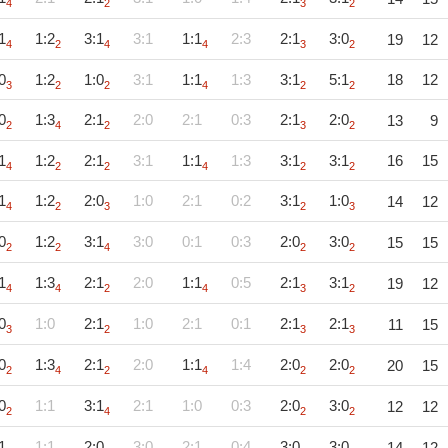
4
2
3
2
1
1:2
3:1
3:1
1:1
2:3
2:1
3:0
19
12
4
2
4
4
3
2
0
1:2
1:0
3:1
1:1
1:3
3:1
5:1
18
12
3
2
2
4
2
2
0
1:3
2:1
2:0
2:1
0:3
2:1
2:0
13
9
2
4
2
3
2
1
1:2
2:1
3:1
1:1
1:3
3:1
3:1
16
15
4
2
2
4
2
2
1
1:2
2:0
1:0
2:1
0:2
3:1
1:0
14
12
4
2
3
2
3
0
1:2
3:1
3:0
0:1
0:3
2:0
3:0
15
15
2
2
4
2
2
1
1:3
2:1
2:0
1:1
0:5
2:1
3:1
19
12
4
4
2
4
3
2
0
1:0
2:1
1:0
2:1
0:1
2:1
2:1
11
15
3
2
3
3
0
1:3
2:1
2:0
1:1
1:4
2:0
2:0
20
15
2
4
2
4
2
2
0
1:1
3:1
2:1
1:0
0:3
2:0
3:0
12
12
2
4
2
2
1
1:1
2:0
3:0
2:1
0:4
3:0
3:0
14
12