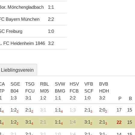
Bor. Mönchengladbach
1
:
1
FC Bayern München
2
:
2
SC Freiburg
1
:
0
1. FC Heidenheim 1846
3
:
2
Lieblingsverein
CA
SGE
TSG
RBL
SVW
HSV
VFB
BVB
TP
B04
FCU
M05
BMG
FCB
SCF
HDH
1
1
:
3
3
:
1
1
:
2
1
:
1
2
:
2
1
:
0
3
:
2
P
B
1
1:2
2:1
3:1
1:1
1:3
2:1
2:0
17
15
4
2
2
4
3
2
1
1:2
3:1
2:1
1:1
1:4
3:1
2:1
22
15
4
2
4
4
2
3
1
2:1
2:1
3:1
1:0
1:4
2:1
3:1
14
15