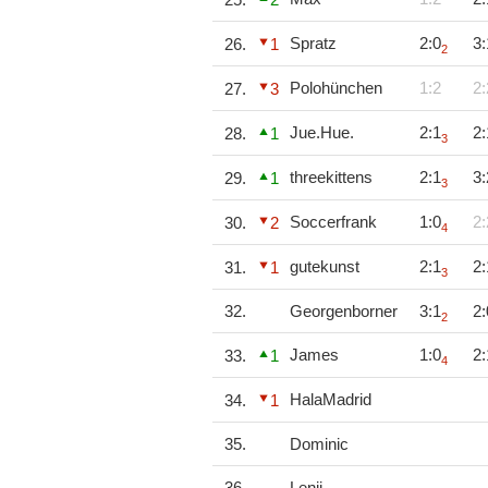
Spratz
2:0
3:
26.
1
2
Polohünchen
1:2
2:
27.
3
Jue.Hue.
2:1
2:
28.
1
3
threekittens
2:1
3:
29.
1
3
Soccerfrank
1:0
2:
30.
2
4
gutekunst
2:1
2:
31.
1
3
32.
Georgenborner
3:1
2:
2
James
1:0
2:
33.
1
4
HalaMadrid
34.
1
35.
Dominic
36.
Lenii