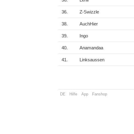
36.
Z-Swizzle
38.
AuchHier
39.
Ingo
40.
Anamandaa
41.
Linksaussen
DE
Hilfe
App
Fanshop