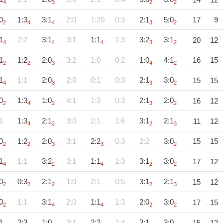
4
3
2
2
0
1:3
3:1
2:0
1:20
0:3
2:1
5:0
17
9
2
4
4
3
2
1
2:2
3:1
3:1
1:1
1:3
3:2
3:1
20
12
4
4
4
3
2
1
1:2
2:0
3:2
1:0
0:2
1:0
4:1
16
15
2
2
3
4
2
1
1:1
2:0
2:0
0:1
0:3
2:1
3:0
15
15
4
3
3
2
0
1:3
1:0
4:1
1:3
0:3
2:1
2:0
16
12
2
4
2
3
2
1
1:3
2:1
3:0
2:1
1:6
3:1
2:1
11
12
4
2
2
3
0
1:2
2:0
3:1
2:2
0:3
2:2
3:0
15
15
2
2
3
3
2
1
1:1
3:2
3:1
1:1
1:3
3:1
3:0
17
12
4
2
4
2
2
0
0:3
2:1
1:0
2:1
0:5
3:1
2:1
15
12
2
2
2
2
3
0
1:1
3:1
2:0
1:1
1:3
2:0
3:0
17
15
2
4
4
2
2
1
2:3
1:0
3:1
2:2
1:4
3:1
3:0
15
12