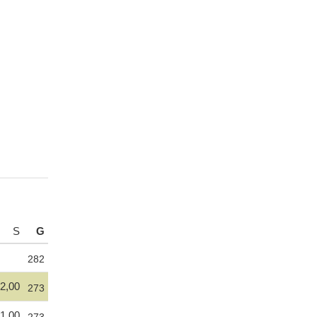
S
G
282
2,00
273
1,00
273