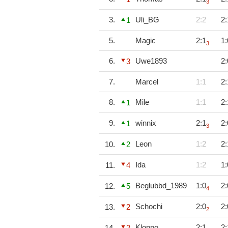
3
3.
Uli_BG
2:2
2:
1
5.
Magic
2:1
1:
3
6.
Uwe1893
2:
3
7.
Marcel
1:1
2:
8.
Mile
1:1
2:
1
9.
winnix
2:1
2:
1
3
Leon
1:2
2:
10.
2
Ida
1:2
1:
11.
4
Beglubbd_1989
1:0
2:
12.
5
4
Schochi
2:0
2:
13.
2
2
Kloppo
2:1
2:
14.
2