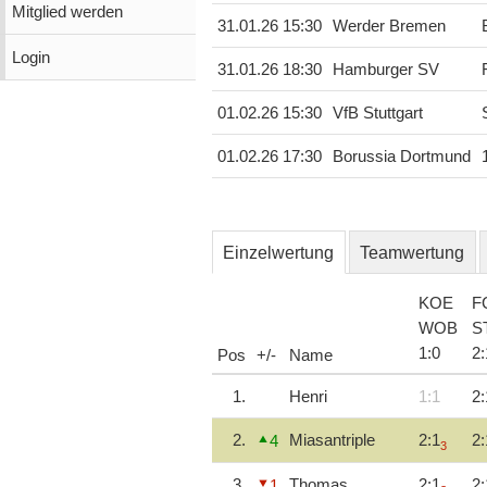
Mitglied werden
31.01.26 15:30
Werder Bremen
Login
31.01.26 18:30
Hamburger SV
01.02.26 15:30
VfB Stuttgart
01.02.26 17:30
Borussia Dortmund
Einzelwertung
Teamwertung
KOE
F
WOB
S
1
:
0
2
:
Pos
+/-
Name
1.
Henri
1:1
2:
2.
Miasantriple
2:1
2:
4
3
3.
Thomas
2:1
2:
1