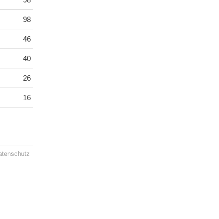
98
46
40
26
16
atenschutz