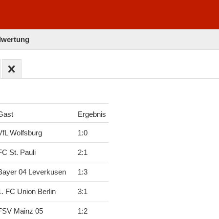
elwertung
Gast
Ergebnis
VfL Wolfsburg
1
:
0
FC St. Pauli
2
:
1
Bayer 04 Leverkusen
1
:
3
1. FC Union Berlin
3
:
1
FSV Mainz 05
1
:
2