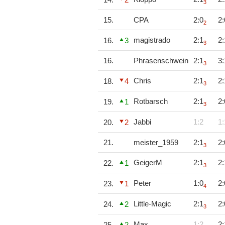
3
15.
CPA
2:0
2:
2
magistrado
2:1
2:
16.
3
3
16.
Phrasenschwein
2:1
3:
3
Chris
2:1
2:
18.
4
3
Rotbarsch
2:1
2:
19.
1
3
Jabbi
1:2
1:
20.
2
21.
meister_1959
2:1
2:
3
GeigerM
2:1
2:
22.
1
3
Peter
1:0
2:
23.
1
4
Little-Magic
2:1
2:
24.
2
3
Max
1:2
2:
25.
2