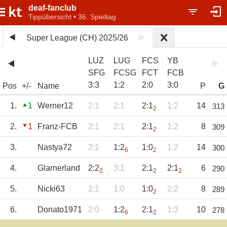
deaf-fanclub
Tippübersicht • 36. Spieltag
Super League (CH) 2025/26
LUZ
LUG
FCS
YB
SFG
FCSG
FCT
FCB
3
:
3
1
:
2
2
:
0
3
:
0
Pos
+/-
Name
P
G
1.
1
Werner12
2:1
2:1
2:1
1:2
14
313
2
2.
1
Franz-FCB
2:1
2:1
2:1
1:2
8
309
2
3.
Nastya72
2:1
1:2
1:0
1:2
14
300
6
2
4.
Glarnerland
2:2
3:1
2:1
2:1
6
290
2
2
2
5.
Nicki63
2:1
1:0
1:0
2:2
8
289
2
6.
Donato1971
2:0
1:2
2:1
1:3
10
278
6
2