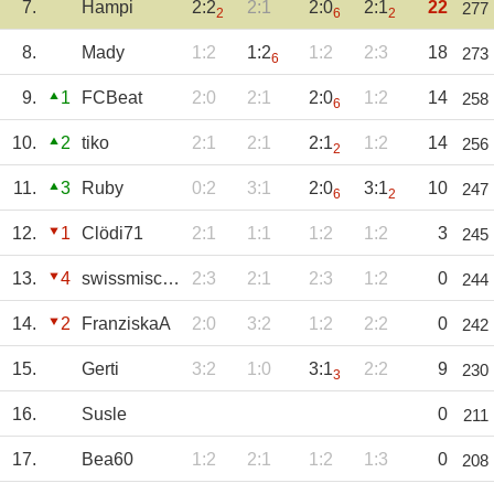
7.
Hampi
2:2
2:1
2:0
2:1
22
277
2
6
2
8.
Mady
1:2
1:2
1:2
2:3
18
273
6
9.
1
FCBeat
2:0
2:1
2:0
1:2
14
258
6
10.
2
tiko
2:1
2:1
2:1
1:2
14
256
2
11.
3
Ruby
0:2
3:1
2:0
3:1
10
247
6
2
12.
1
Clödi71
2:1
1:1
1:2
1:2
3
245
13.
4
swissmischa66
2:3
2:1
2:3
1:2
0
244
14.
2
FranziskaA
2:0
3:2
1:2
2:2
0
242
15.
Gerti
3:2
1:0
3:1
2:2
9
230
3
16.
Susle
0
211
17.
Bea60
1:2
2:1
1:2
1:3
0
208