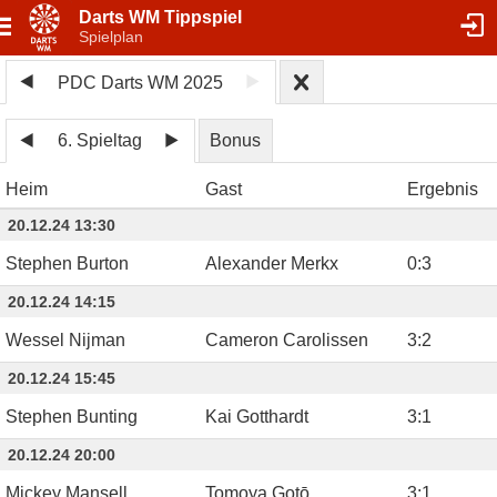
Darts WM Tippspiel
Spielplan
PDC Darts WM 2025
6. Spieltag
Bonus
Heim
Gast
Ergebnis
20.12.24 13:30
Stephen Burton
Alexander Merkx
0
:
3
20.12.24 14:15
Wessel Nijman
Cameron Carolissen
3
:
2
20.12.24 15:45
Stephen Bunting
Kai Gotthardt
3
:
1
20.12.24 20:00
Mickey Mansell
Tomoya Gotō
3
:
1