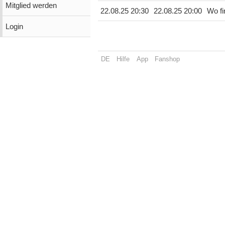
Mitglied werden
22.08.25 20:30
22.08.25 20:00
Wo fi
Login
DE
Hilfe
App
Fanshop