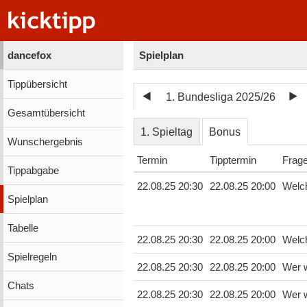
dancefox
Spielplan
Tippübersicht
1. Bundesliga 2025/26
Gesamtübersicht
1. Spieltag
Bonus
Wunschergebnis
Termin
Tipptermin
Frag
Tippabgabe
22.08.25 20:30
22.08.25 20:00
Welch
Spielplan
Tabelle
22.08.25 20:30
22.08.25 20:00
Welch
Spielregeln
22.08.25 20:30
22.08.25 20:00
Wer w
Chats
22.08.25 20:30
22.08.25 20:00
Wer w