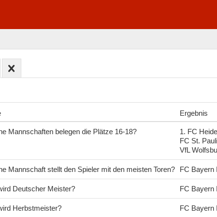
e
Ergebnis
e Mannschaften belegen die Plätze 16-18?
1. FC Heid
FC St. Paul
VfL Wolfsbu
e Mannschaft stellt den Spieler mit den meisten Toren?
FC Bayern
ird Deutscher Meister?
FC Bayern
ird Herbstmeister?
FC Bayern