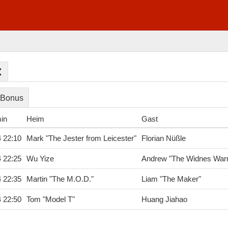
Bonus
min
Heim
Gast
4 22:10
Mark "The Jester from Leicester"
Florian Nüßle
4 22:25
Wu Yize
Andrew "The Widnes Warr
4 22:35
Martin "The M.O.D."
Liam "The Maker"
4 22:50
Tom "Model T"
Huang Jiahao