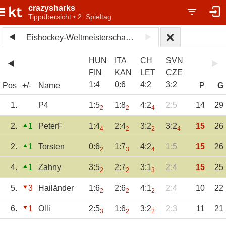
crazysharks
Tippübersicht • 2. Spieltag
Eishockey-Weltmeisterschaft 2026
HUN
ITA
CH
SVN
FIN
KAN
LET
CZE
1
:
4
0
:
6
4
:
2
3
:
2
Pos
+/-
Name
P
G
1.
P4
1:5
1:8
4:2
2:5
14
29
2
2
4
2.
1
PeterF
1:4
2:4
3:2
3:2
15
26
4
2
2
4
2.
1
Torsten
0:6
1:7
4:2
1:5
15
26
2
3
4
4.
1
Zahny
3:5
2:7
3:1
2:4
15
25
2
2
3
5.
3
Hailänder
1:6
2:6
4:1
2:4
10
22
2
2
2
6.
1
Olli
2:5
1:6
3:2
2:3
11
21
3
2
2