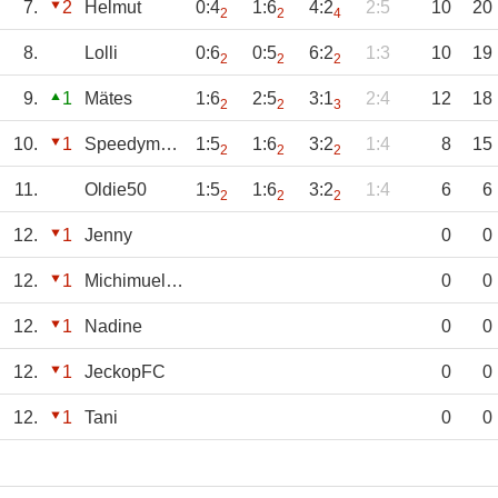
7.
2
Helmut
0:4
1:6
4:2
2:5
10
20
2
2
4
8.
Lolli
0:6
0:5
6:2
1:3
10
19
2
2
2
9.
1
Mätes
1:6
2:5
3:1
2:4
12
18
2
2
3
10.
1
Speedymatsu
1:5
1:6
3:2
1:4
8
15
2
2
2
11.
Oldie50
1:5
1:6
3:2
1:4
6
6
2
2
2
12.
1
Jenny
0
0
12.
1
Michimueller
0
0
12.
1
Nadine
0
0
12.
1
JeckopFC
0
0
12.
1
Tani
0
0