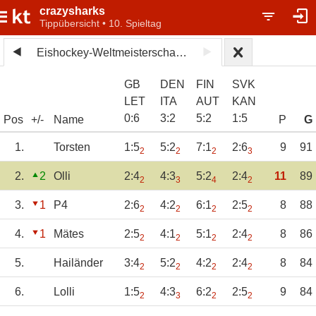
crazysharks
Tippübersicht • 10. Spieltag
Eishockey-Weltmeisterschaft 2026
GB
DEN
FIN
SVK
LET
ITA
AUT
KAN
0
:
6
3
:
2
5
:
2
1
:
5
Pos
+/-
Name
P
G
1.
Torsten
1:5
5:2
7:1
2:6
9
91
2
2
2
3
2.
2
Olli
2:4
4:3
5:2
2:4
11
89
2
3
4
2
3.
1
P4
2:6
4:2
6:1
2:5
8
88
2
2
2
2
4.
1
Mätes
2:5
4:1
5:1
2:4
8
86
2
2
2
2
5.
Hailänder
3:4
5:2
4:2
2:4
8
84
2
2
2
2
6.
Lolli
1:5
4:3
6:2
2:5
9
84
2
3
2
2