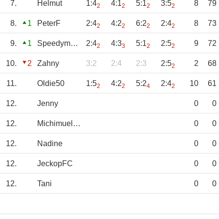
7.
Helmut
1:4
4:1
5:1
3:5
8
79
2
2
2
2
8.
1
PeterF
2:4
4:2
6:2
2:4
8
73
2
2
2
2
9.
1
Speedymatsu
2:4
4:3
5:1
2:5
9
72
2
3
2
2
10.
2
Zahny
3:2
2:4
2:3
2:5
2
68
2
11.
Oldie50
1:5
4:2
5:2
2:4
10
61
2
2
4
2
12.
Jenny
0
0
12.
Michimueller
0
0
12.
Nadine
0
0
12.
JeckopFC
0
0
12.
Tani
0
0