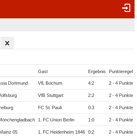
Gast
Ergebnis
Punkteregel
ssia Dortmund
VfL Bochum
4
:
2
2 - 4 Punkte
olfsburg
VfB Stuttgart
2
:
2
2 - 4 Punkte
eiburg
FC St. Pauli
0
:
3
2 - 4 Punkte
 Mönchengladbach
1. FC Union Berlin
1
:
0
2 - 4 Punkte
Mainz 05
1. FC Heidenheim 1846
0
:
2
2 - 4 Punkte