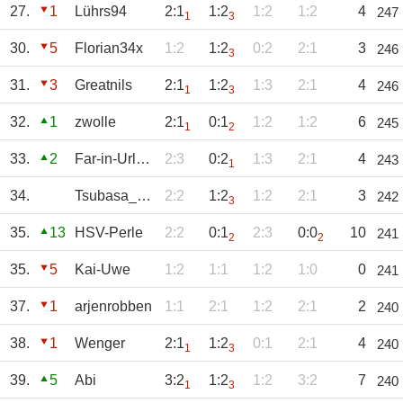
27.
1
Lührs94
2:1
1:2
1:2
1:2
4
247
1
3
30.
5
Florian34x
1:2
1:2
0:2
2:1
3
246
3
31.
3
Greatnils
2:1
1:2
1:3
2:1
4
246
1
3
32.
1
zwolle
2:1
0:1
1:2
1:2
6
245
1
2
33.
2
Far-in-Urlaub
2:3
0:2
1:3
2:1
4
243
1
34.
Tsubasa_Ozora
2:2
1:2
1:2
2:1
3
242
3
35.
13
HSV-Perle
2:2
0:1
2:3
0:0
10
241
2
2
35.
5
Kai-Uwe
1:2
1:1
1:2
1:0
0
241
37.
1
arjenrobben
1:1
2:1
1:2
2:1
2
240
38.
1
Wenger
2:1
1:2
0:1
2:1
4
240
1
3
39.
5
Abi
3:2
1:2
1:2
3:2
7
240
1
3