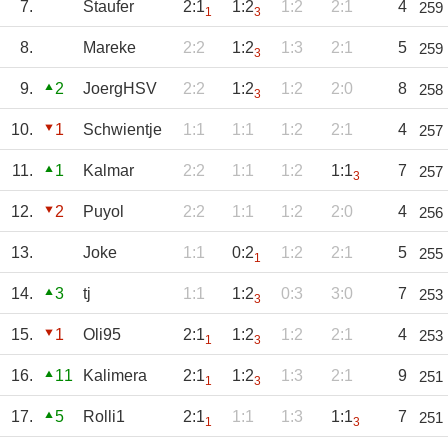
7.
Staufer
2:1
1:2
1:2
2:1
4
259
1
3
8.
Mareke
2:2
1:2
1:3
2:1
5
259
3
9.
2
JoergHSV
2:2
1:2
1:2
2:0
8
258
3
10.
1
Schwientje
1:1
1:1
1:2
2:1
4
257
11.
1
Kalmar
2:2
1:1
1:2
1:1
7
257
3
12.
2
Puyol
2:2
1:1
1:2
2:0
4
256
13.
Joke
1:1
0:2
1:2
2:1
5
255
1
14.
3
tj
1:1
1:2
0:3
3:0
7
253
3
15.
1
Oli95
2:1
1:2
1:2
2:1
4
253
1
3
16.
11
Kalimera
2:1
1:2
1:3
2:1
9
251
1
3
17.
5
Rolli1
2:1
1:1
1:3
1:1
7
251
1
3