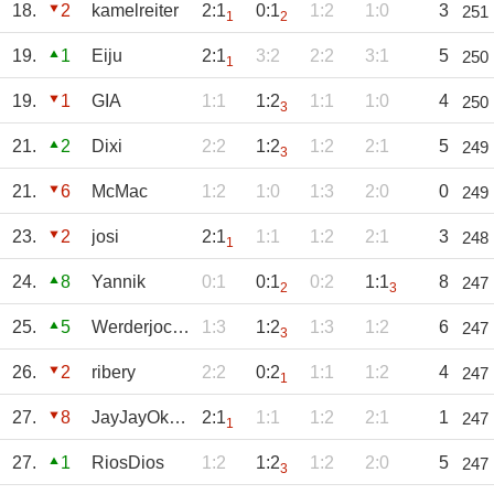
18.
2
kamelreiter
2:1
0:1
1:2
1:0
3
251
1
2
19.
1
Eiju
2:1
3:2
2:2
3:1
5
250
1
19.
1
GIA
1:1
1:2
1:1
1:0
4
250
3
21.
2
Dixi
2:2
1:2
1:2
2:1
5
249
3
21.
6
McMac
1:2
1:0
1:3
2:0
0
249
23.
2
josi
2:1
1:1
1:2
2:1
3
248
1
24.
8
Yannik
0:1
0:1
0:2
1:1
8
247
2
3
25.
5
Werderjockkel
1:3
1:2
1:3
1:2
6
247
3
26.
2
ribery
2:2
0:2
1:1
1:2
4
247
1
27.
8
JayJayOkocha
2:1
1:1
1:2
2:1
1
247
1
27.
1
RiosDios
1:2
1:2
1:2
2:0
5
247
3