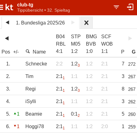
club-tg
Tippübersicht • 32. Spieltag
1. Bundesliga 2025/26
B04
STP
BMG
SCF
RBL
M05
BVB
WOB
4
:
1
1
:
2
1
:
0
1
:
1
Pos
+/-
Name
P
G
1.
Schnecke
2:2
1:2
1:2
2:1
7
272
3
2.
Tim
2:1
1:1
1:2
2:1
3
267
1
3.
Regi
2:1
1:2
1:2
2:1
8
267
1
3
4.
iSylli
2:1
1:1
1:2
2:1
3
262
1
5.
1
Beamie
2:1
0:1
1:2
2:1
5
260
1
2
6.
1
Hoggi78
2:1
1:1
1:2
2:0
1
259
1