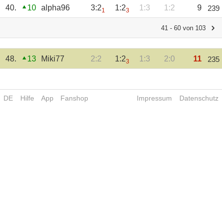
40.
10
alpha96
3:2
1:2
1:3
1:2
9
239
1
3
41 - 60 von 103
48.
13
Miki77
2:2
1:2
1:3
2:0
11
235
3
DE
Hilfe
App
Fanshop
Impressum
Datenschutz