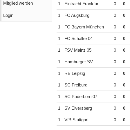
Mitglied werden
1.
Eintracht Frankfurt
0
0
Login
1.
FC Augsburg
0
0
1.
FC Bayern München
0
0
1.
FC Schalke 04
0
0
1.
FSV Mainz 05
0
0
1.
Hamburger SV
0
0
1.
RB Leipzig
0
0
1.
SC Freiburg
0
0
1.
SC Paderborn 07
0
0
1.
SV Elversberg
0
0
1.
VfB Stuttgart
0
0