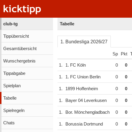
club-tg
Tabelle
Tippübersicht
1. Bundesliga 2026/27
Gesamtübersicht
Sp
Pkt
Wunschergebnis
1.
1. FC Köln
0
0
Tippabgabe
1.
1. FC Union Berlin
0
0
Spielplan
1.
1899 Hoffenheim
0
0
Tabelle
1.
Bayer 04 Leverkusen
0
0
Spielregeln
1.
Bor. Mönchengladbach
0
0
Chats
1.
Borussia Dortmund
0
0